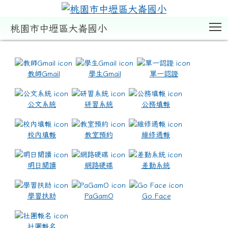
T
桃園市中壢區大崙國小
:::
教師Gmail
學生Gmail
單一認證
公文系統
研習系統
公務填報
校內填報
教室預約
維修通報
明日閱讀
網路硬碟
差勤系統
學習扶助
PaGamO
Go Face
社團報名