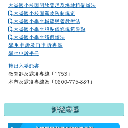
大崙國小校園開放管理及場地租借辦法
大崙國小校園霸凌防制規定
大崙國小學生輔導與管教辦法
大崙國小學生服裝儀容規範要點
link to https://www.dles.tyc.edu.tw
大崙國小學生請假辦法
學生申訴及再申訴專區
學生申訴手冊
轉出入委託書
教育部反霸凌專線「1953」
本市反霸凌專線為「0800-775-889」
:::
評鑑專區