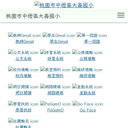
T
桃園市中壢區大崙國小
:::
教師Gmail
學生Gmail
單一認證
公文系統
研習系統
公務填報
校內填報
教室預約
維修通報
明日閱讀
網路硬碟
差勤系統
學習扶助
PaGamO
Go Face
社團報名