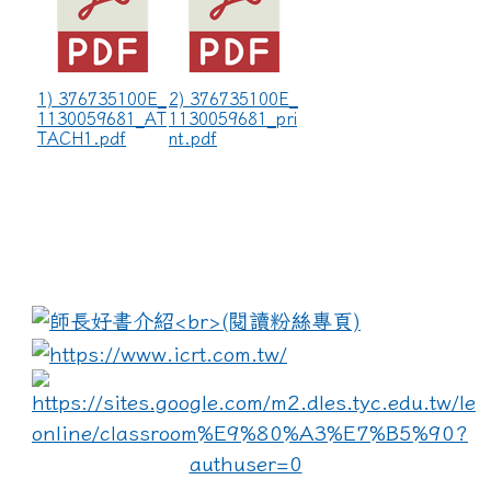
1) 376735100E_
2) 376735100E_
1130059681_AT
1130059681_pri
TACH1.pdf
nt.pdf
:::
link to https://www.i
lin