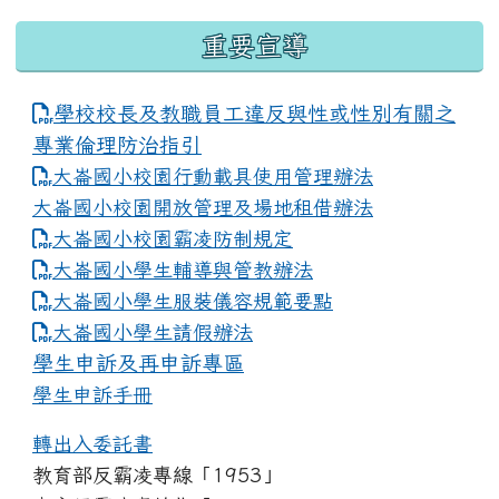
重要宣導
學校校長及教職員工違反與性或性別有關之
專業倫理防治指引
大崙國小校園行動載具使用管理辦法
大崙國小校園開放管理及場地租借辦法
大崙國小校園霸凌防制規定
大崙國小學生輔導與管教辦法
大崙國小學生服裝儀容規範要點
link to https://www.dles.tyc.edu.tw
大崙國小學生請假辦法
學生申訴及再申訴專區
學生申訴手冊
轉出入委託書
教育部反霸凌專線「1953」