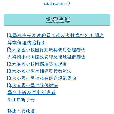
重要宣導
學校校長及教職員工違反與性或性別有關之
專業倫理防治指引
大崙國小校園行動載具使用管理辦法
大崙國小校園開放管理及場地租借辦法
大崙國小校園霸凌防制規定
大崙國小學生輔導與管教辦法
大崙國小學生服裝儀容規範要點
link to https://www.dles.tyc.edu.tw
大崙國小學生請假辦法
學生申訴及再申訴專區
學生申訴手冊
轉出入委託書