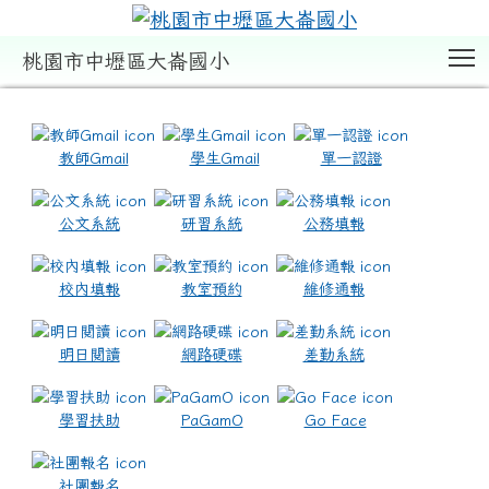
T
桃園市中壢區大崙國小
:::
教師Gmail
學生Gmail
單一認證
公文系統
研習系統
公務填報
校內填報
教室預約
維修通報
明日閱讀
網路硬碟
差勤系統
學習扶助
PaGamO
Go Face
社團報名