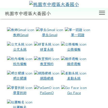
T
桃園市中壢區大崙國小
:::
教師Gmail
學生Gmail
單一認證
公文系統
研習系統
公務填報
校內填報
教室預約
維修通報
明日閱讀
網路硬碟
差勤系統
學習扶助
PaGamO
Go Face
社團報名