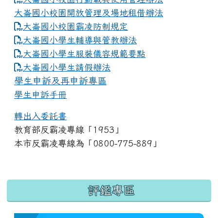
大崙國小校園開放管理及場地租借辦法
大崙國小校園霸凌防制規定
大崙國小學生輔導與管教辦法
大崙國小學生服裝儀容規範要點
link to https://www.dles.tyc.edu.tw
大崙國小學生請假辦法
學生申訴及再申訴專區
學生申訴手冊
轉出入委託書
教育部反霸凌專線「1953」
本市反霸凌專線為「0800-775-889」
:::
評鑑專區