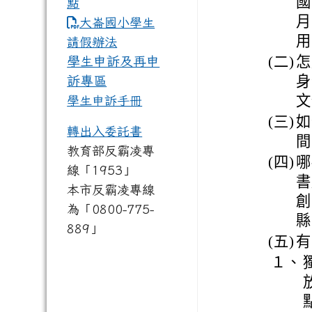
國
點
月
link to https://www.dles.tyc.
大崙國小學生
用
請假辦法
(二)
怎
學生申訴及再申
身
訴專區
文
學生申訴手冊
(三)
如
轉出入委託書
間
教育部反霸凌專
(四)
哪
線「1953」
書
本市反霸凌專線
創
為「0800-775-
縣
889」
(五)
有
１、