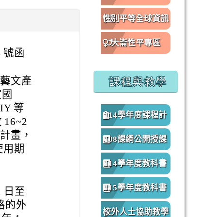
性別平等全球資訊
網
大崙性平專區
4 號函
進藝文產
課程與教學
賞國
Y 等
114學年度課程計
16~2
試辦計畫，
畫
108課綱公開授課
使用期
專區
114學年度教科書
版本
115學年度教科書
1 日至
資格的外
版本
校外人士協助教學