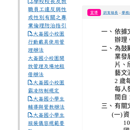
學校校長及教
職員工違反與性
宣導
訓育組長
-
學務
或性別有關之專
業倫理防治指引
一、
依據文
大崙國小校園
辦理
行動載具使用管
二、
為鼓
理辦法
業發
大崙國小校園開
片、
放管理及場地租
藝文
借辦法
2 歲
大崙國小校園
每人發
霸凌防制規定
間自 1
大崙國小學生
三、
有關
輔導與管教辦法
(一)
資
大崙國小學生
1
服裝儀容規範要