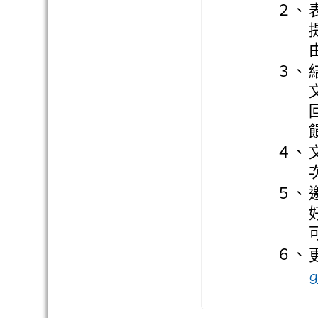
２、
３、
４、
５、
６、
g