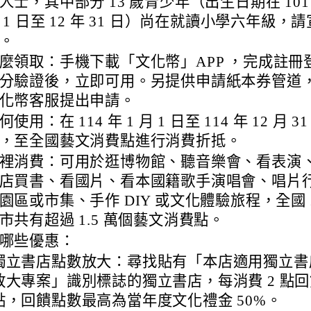
人士，其中部分 13 歲青少年（出生日期在 101 
 1 日至 12 年 31 日）尚在就讀小學六年級，
edu.tw/uploads/tad_blocks/file/%E6%A1%83
。
麼領取：手機下載「文化幣」APP ，完成註冊
分驗證後，立即可用。另提供申請紙本券管道
化幣客服提出申請。
何使用：在 114 年 1 月 1 日至 114 年 12 月 3
，至全國藝文消費點進行消費折抵。
裡消費：可用於逛博物館、聽音樂會、看表演
店買書、看國片、看本國籍歌手演唱會、唱片
園區或市集、手作 DIY 或文化體驗旅程，全國 2
市共有超過 1.5 萬個藝文消費點。
哪些優惠：
獨立書店點數放大：尋找貼有「本店適用獨立書
放大專案」識別標誌的獨立書店，每消費 2 點回饋
點，回饋點數最高為當年度文化禮金 50%。