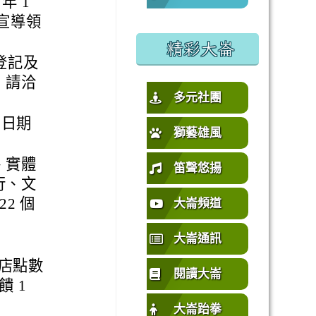
年 1
請宣導領
%E5%9C%92%E5%B8%82%E4%B8%AD%E5%A3%A2%E5%
或活動要點
精彩大崙
登記及
，請洽
多元社團
1 日期
獅藝雄風
、實體
笛聲悠揚
行、文
2 個
大崙頻道
大崙通訊
店點數
閱讀大崙
 1
大崙跆拳