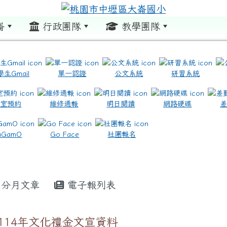
崙
行政團隊
教學團隊
:::
學生Gmail
單一認證
公文系統
研習系統
教室預約
維修通報
明日閱讀
網路硬碟
.com.tw/ \ title=https://www.icrt.com.tw/
.google.com/m2.dles.tyc.edu.tw/learning-online
aGamO
Go Face
社團報名
分月文章
電子報列表
114年文化禮金文宣資料