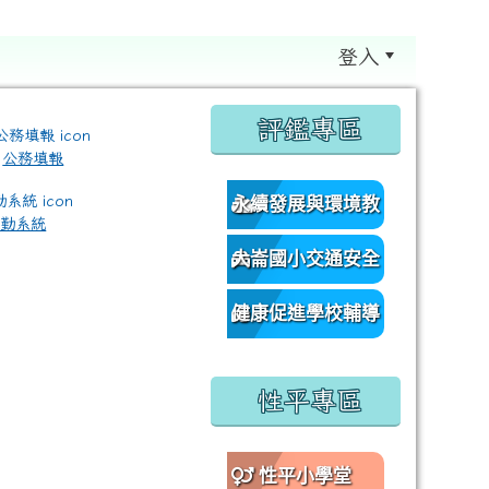
登入
:::
評鑑專區
公務填報
永續發展與環境教
差勤系統
育資源網
大崙國小交通安全
/classroom%E9%80%A3%E7%B5%90?authuser=0 \ titl
網
健康促進學校輔導
訪視平台
性平專區
性平小學堂