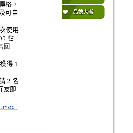
價格，
品德大崙
及可自
單次使用
0 點
倍回
獲得 1
 2 名
好友即
p.moc.