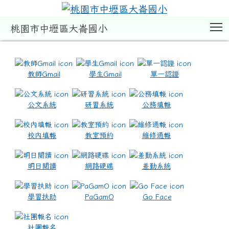
T
桃園市中壢區大崙國小
:::
教師Gmail
學生Gmail
單一認證
公文系統
研習系統
公務填報
校內填報
教室預約
維修通報
明日閱讀
網路硬碟
差勤系統
學習扶助
PaGamO
Go Face
社團報名