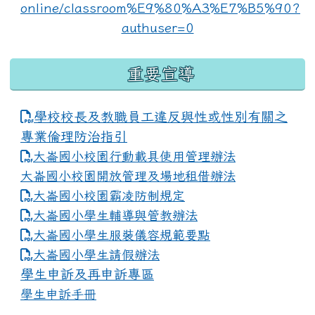
重要宣導
學校校長及教職員工違反與性或性別有關之
專業倫理防治指引
大崙國小校園行動載具使用管理辦法
大崙國小校園開放管理及場地租借辦法
大崙國小校園霸凌防制規定
大崙國小學生輔導與管教辦法
大崙國小學生服裝儀容規範要點
link to https://www.dles.tyc.edu.tw
大崙國小學生請假辦法
學生申訴及再申訴專區
學生申訴手冊