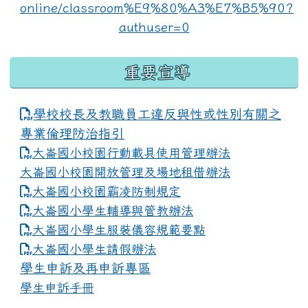
重要宣導
學校校長及教職員工違反與性或性別有關之
專業倫理防治指引
大崙國小校園行動載具使用管理辦法
大崙國小校園開放管理及場地租借辦法
大崙國小校園霸凌防制規定
大崙國小學生輔導與管教辦法
大崙國小學生服裝儀容規範要點
link to https://www.dles.tyc.edu.tw
大崙國小學生請假辦法
學生申訴及再申訴專區
學生申訴手冊