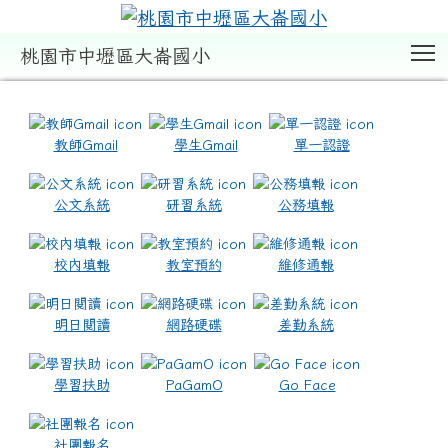
T
桃園市中壢區大崙國小
:::
教師Gmail
學生Gmail
單一認證
公文系統
研習系統
公務填報
校內填報
教室預約
維修通報
明日閱讀
網路硬碟
差勤系統
學習扶助
PaGamO
Go Face
社團報名