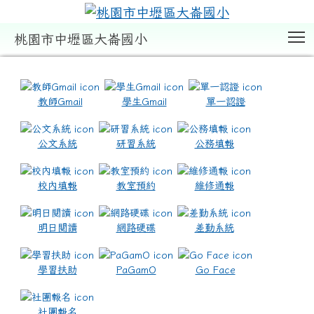
T
桃園市中壢區大崙國小
:::
教師Gmail
學生Gmail
單一認證
公文系統
研習系統
公務填報
校內填報
教室預約
維修通報
明日閱讀
網路硬碟
差勤系統
學習扶助
PaGamO
Go Face
社團報名