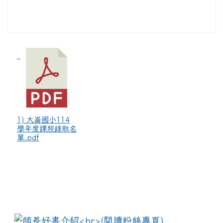
1) 大崙國小114
學年度課照錄取名
單.pdf
:::