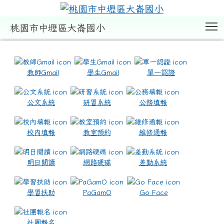
T
桃園市中壢區大崙國小
:::
教師Gmail
學生Gmail
單一認證
公文系統
研習系統
公務填報
校內填報
教室預約
維修通報
明日閱讀
網路硬碟
差勤系統
學習扶助
PaGamO
Go Face
社團報名