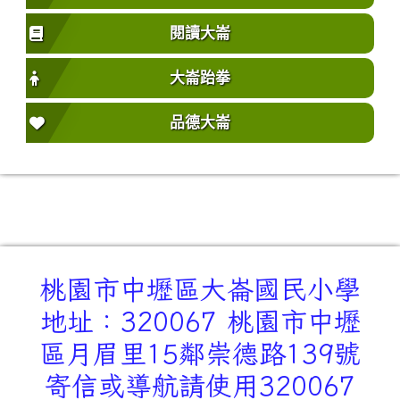
閱讀大崙
大崙跆拳
品德大崙
桃園市中壢區大崙國民小學
地址：320067 桃園市中壢
區月眉里15鄰崇德路139號
寄信或導航請使用320067