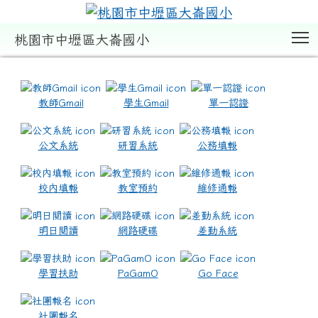
T
桃園市中壢區大崙國小
:::
教師Gmail
學生Gmail
單一認證
公文系統
研習系統
公務填報
校內填報
教室預約
維修通報
明日閱讀
網路硬碟
差勤系統
學習扶助
PaGamO
Go Face
社團報名