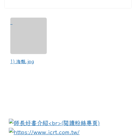
1) 海報.jpg
:::
link to https://www.i