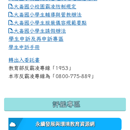
大崙國小校園霸凌防制規定
大崙國小學生輔導與管教辦法
大崙國小學生服裝儀容規範要點
link to https://www.dles.tyc.edu.tw
大崙國小學生請假辦法
學生申訴及再申訴專區
學生申訴手冊
轉出入委託書
教育部反霸凌專線「1953」
本市反霸凌專線為「0800-775-889」
:::
評鑑專區
永續發展與環境教育資源網