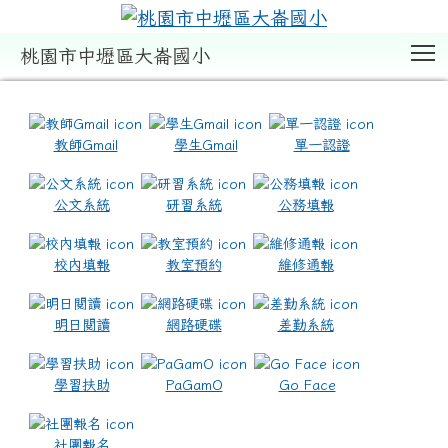
T
桃園市中壢區大崙國小
:::
教師Gmail
學生Gmail
單一認證
公文系統
研習系統
公務填報
校內填報
教室預約
維修通報
明日閱讀
網路硬碟
差勤系統
學習扶助
PaGamO
Go Face
社團報名