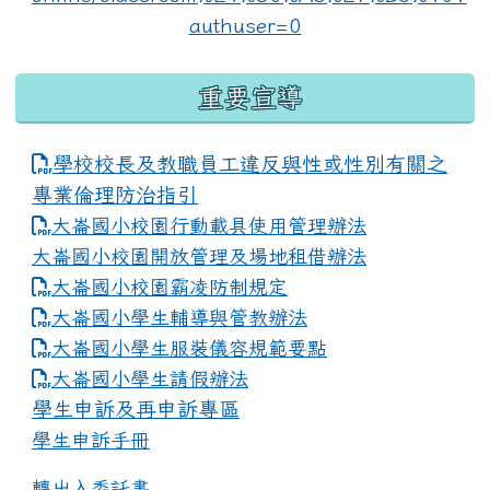
重要宣導
學校校長及教職員工違反與性或性別有關之
專業倫理防治指引
大崙國小校園行動載具使用管理辦法
大崙國小校園開放管理及場地租借辦法
大崙國小校園霸凌防制規定
大崙國小學生輔導與管教辦法
大崙國小學生服裝儀容規範要點
link to https://www.dles.tyc.edu.tw
大崙國小學生請假辦法
學生申訴及再申訴專區
學生申訴手冊
轉出入委託書