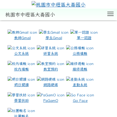
T
桃園市中壢區大崙國小
:::
教師Gmail
學生Gmail
單一認證
公文系統
研習系統
公務填報
校內填報
教室預約
維修通報
明日閱讀
網路硬碟
差勤系統
學習扶助
PaGamO
Go Face
社團報名