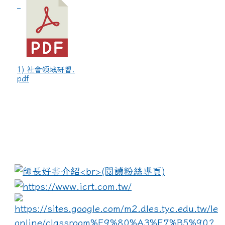
1) 社會領域研習.
pdf
:::
link to https://www.i
lin