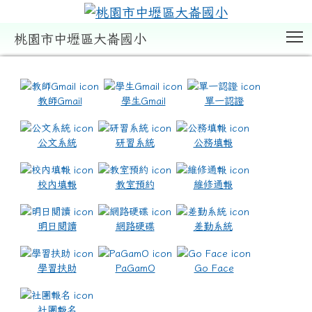
T
桃園市中壢區大崙國小
:::
教師Gmail
學生Gmail
單一認證
公文系統
研習系統
公務填報
校內填報
教室預約
維修通報
明日閱讀
網路硬碟
差勤系統
學習扶助
PaGamO
Go Face
社團報名