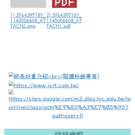
1) 376439718Y_
2) 376439718Y_
1140006608_AT
1140006608_AT
TACH2.png
TACH1.pdf
:::
link to https://www.i
lin