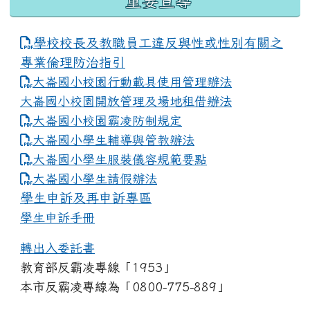
重要宣導
學校校長及教職員工違反與性或性別有關之
專業倫理防治指引
大崙國小校園行動載具使用管理辦法
大崙國小校園開放管理及場地租借辦法
大崙國小校園霸凌防制規定
大崙國小學生輔導與管教辦法
大崙國小學生服裝儀容規範要點
link to https://www.dles.tyc.edu.tw
大崙國小學生請假辦法
學生申訴及再申訴專區
學生申訴手冊
轉出入委託書
教育部反霸凌專線「1953」
本市反霸凌專線為「0800-775-889」