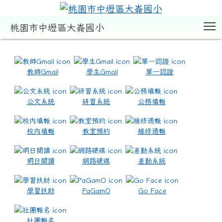
T
桃園市中壢區大崙國小
:::
教師Gmail
學生Gmail
單一認證
公文系統
研習系統
公務填報
校內填報
教室預約
維修通報
明日閱讀
網路硬碟
差勤系統
學習扶助
PaGamO
Go Face
社團報名