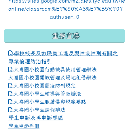
重要宣導
學校校長及教職員工違反與性或性別有關之
專業倫理防治指引
大崙國小校園行動載具使用管理辦法
大崙國小校園開放管理及場地租借辦法
大崙國小校園霸凌防制規定
大崙國小學生輔導與管教辦法
大崙國小學生服裝儀容規範要點
link to https://www.dles.tyc.edu.tw
大崙國小學生請假辦法
學生申訴及再申訴專區
學生申訴手冊