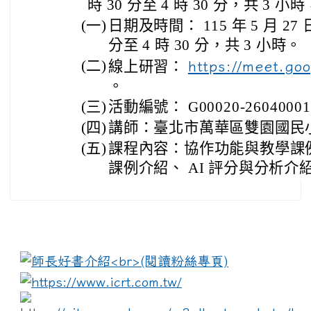
時 30 分至 4 時 30 分，共 
(一)
日期及時間： 115 年 5 月 27
分至 4 時 30 分，共 3 小時。
(二)
線上研習：
https://meet.go
。
(三)
活動編號： G00020-26040001
(四)
講師：臺北市萬華區雙園國民
(五)
課程內容：協作功能與教學課
課例介紹、 AI 評分與分析介
:::
link to https://www.i
lin