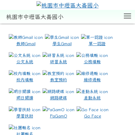
T
桃園市中壢區大崙國小
:::
教師Gmail
學生Gmail
單一認證
公文系統
研習系統
公務填報
校內填報
教室預約
維修通報
明日閱讀
網路硬碟
差勤系統
學習扶助
PaGamO
Go Face
社團報名