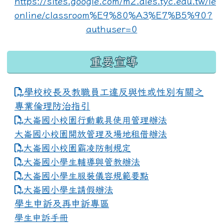
重要宣導
學校校長及教職員工違反與性或性別有關之
專業倫理防治指引
大崙國小校園行動載具使用管理辦法
大崙國小校園開放管理及場地租借辦法
大崙國小校園霸凌防制規定
大崙國小學生輔導與管教辦法
大崙國小學生服裝儀容規範要點
link to https://www.dles.tyc.edu.tw
大崙國小學生請假辦法
學生申訴及再申訴專區
學生申訴手冊