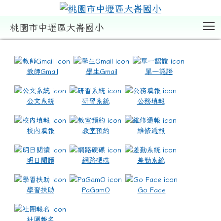
T
桃園市中壢區大崙國小
:::
教師Gmail
學生Gmail
單一認證
公文系統
研習系統
公務填報
校內填報
教室預約
維修通報
明日閱讀
網路硬碟
差勤系統
學習扶助
PaGamO
Go Face
社團報名