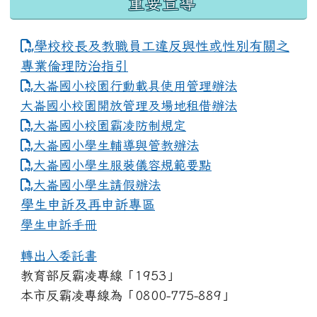
重要宣導
學校校長及教職員工違反與性或性別有關之
專業倫理防治指引
大崙國小校園行動載具使用管理辦法
大崙國小校園開放管理及場地租借辦法
大崙國小校園霸凌防制規定
大崙國小學生輔導與管教辦法
大崙國小學生服裝儀容規範要點
link to https://www.dles.tyc.edu.tw
大崙國小學生請假辦法
學生申訴及再申訴專區
學生申訴手冊
轉出入委託書
教育部反霸凌專線「1953」
本市反霸凌專線為「0800-775-889」