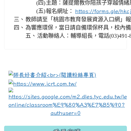
(四)
主題：薩提爾教你陪孩子穿越情緒
(五)
報名網址：
https://forms.gle/h
三、
教師請至「桃園市教育發展資源入口網」報名，全程
四、
為響應環保，當日請自備環保杯具，校內備
五、
活動聯絡人：輔導組長，電話(03)491-82
:::
link to https://www.i
lin