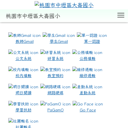
T
桃園市中壢區大崙國小
:::
教師Gmail
學生Gmail
單一認證
公文系統
研習系統
公務填報
校內填報
教室預約
維修通報
明日閱讀
網路硬碟
差勤系統
學習扶助
PaGamO
Go Face
社團報名