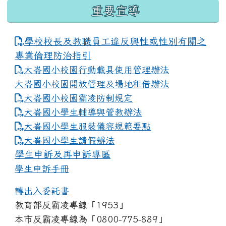
重要宣導
學校校長及教職員工違反與性或性別有關之
專業倫理防治指引
大崙國小校園行動載具使用管理辦法
大崙國小校園開放管理及場地租借辦法
大崙國小校園霸凌防制規定
大崙國小學生輔導與管教辦法
大崙國小學生服裝儀容規範要點
link to https://www.dles.tyc.edu.tw
大崙國小學生請假辦法
學生申訴及再申訴專區
學生申訴手冊
轉出入委託書
教育部反霸凌專線「1953」
本市反霸凌專線為「0800-775-889」