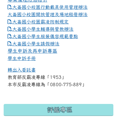
大崙國小校園行動載具使用管理辦法
大崙國小校園開放管理及場地租借辦法
大崙國小校園霸凌防制規定
大崙國小學生輔導與管教辦法
大崙國小學生服裝儀容規範要點
link to https://www.dles.tyc.edu.tw
大崙國小學生請假辦法
學生申訴及再申訴專區
學生申訴手冊
轉出入委託書
教育部反霸凌專線「1953」
本市反霸凌專線為「0800-775-889」
:::
評鑑專區