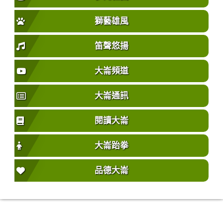
獅藝雄風
笛聲悠揚
大崙頻道
大崙通訊
閱讀大崙
大崙跆拳
品德大崙