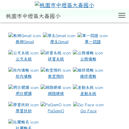
T
桃園市中壢區大崙國小
:::
教師Gmail
學生Gmail
單一認證
公文系統
研習系統
公務填報
校內填報
教室預約
維修通報
明日閱讀
網路硬碟
差勤系統
學習扶助
PaGamO
Go Face
社團報名