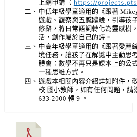
上網申請（
https://projects.p
二、
中低年級學童適用的《跟著 Mik
遊戲、觀察與五感體驗，引導孩
修辭，將日常語詞轉化為靈感樹
活，創作屬於自己的詩。
三、
中高年級學童適用的《跟著愛麗
境任務，讓孩子在解謎中主動思
體會：數學不再只是課本上的公
一種思維方式。
四、
遊戲本相關內容介紹詳如附件，敬
校 國小教師，如有任何問題，請逕
633-2000 轉 9 。