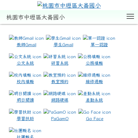
T
桃園市中壢區大崙國小
:::
教師Gmail
學生Gmail
單一認證
公文系統
研習系統
公務填報
校內填報
教室預約
維修通報
明日閱讀
網路硬碟
差勤系統
學習扶助
PaGamO
Go Face
社團報名