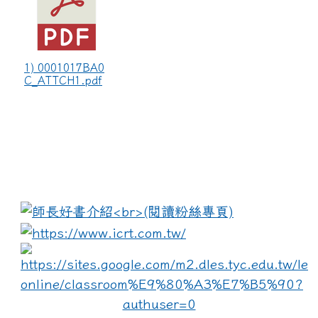
1) 0001017BA0
C_ATTCH1.pdf
:::
link to https://www.i
lin