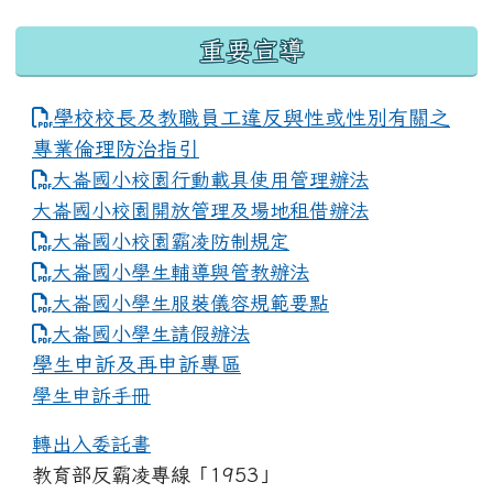
重要宣導
學校校長及教職員工違反與性或性別有關之
專業倫理防治指引
大崙國小校園行動載具使用管理辦法
大崙國小校園開放管理及場地租借辦法
大崙國小校園霸凌防制規定
大崙國小學生輔導與管教辦法
大崙國小學生服裝儀容規範要點
link to https://www.dles.tyc.edu.tw
大崙國小學生請假辦法
學生申訴及再申訴專區
學生申訴手冊
轉出入委託書
教育部反霸凌專線「1953」