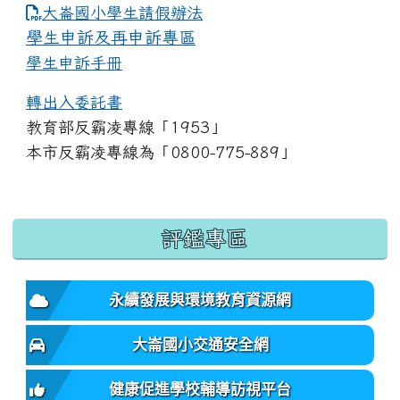
link to https://www.dles.tyc.edu.tw
大崙國小學生請假辦法
學生申訴及再申訴專區
學生申訴手冊
轉出入委託書
教育部反霸凌專線「1953」
本市反霸凌專線為「0800-775-889」
:::
評鑑專區
永續發展與環境教育資源網
大崙國小交通安全網
健康促進學校輔導訪視平台