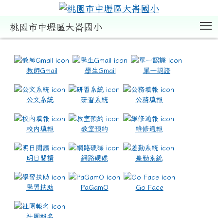
T
桃園市中壢區大崙國小
:::
教師Gmail
學生Gmail
單一認證
公文系統
研習系統
公務填報
校內填報
教室預約
維修通報
明日閱讀
網路硬碟
差勤系統
學習扶助
PaGamO
Go Face
社團報名