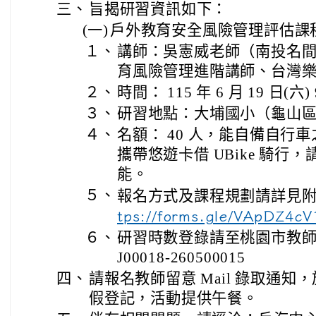
三、
旨揭研習資訊如下：
(一)
戶外教育安全風險管理評估課
１、
講師：吳憲威老師（南投名
育風險管理進階講師、台灣
２、
時間： 115 年 6 月 19 日(六) 9
３、
研習地點：大埔國小（龜山區舊
４、
名額： 40 人，能自備自行
攜帶悠遊卡借 UBike 騎行
能。
５、
報名方式及課程規劃請詳見附件或
tps://forms.gle/VApDZ4
６、
研習時數登錄請至桃園市教
J00018-260500015
四、
請報名教師留意 Mail 錄取通
假登記，活動提供午餐。