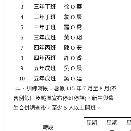
3
三年丁班
徐 O 華
4
三年丁班
詹 O 辰
5
三年丁班
羅 O 喬
6
三年戊班
黃 O 翔
7
四年丙班
陳 O 安
8
四年丙班
許 O 睿
9
五年戊班
吳 O 晨
10
五年戊班
吳 O 廷
二、
訓練時段：暑假 115 年 7 月至 8 月(不
含例假日及颱風宣布停班停課)，新生與舊
生合併調查後，至少 5 人以上開班。
星期
星期
時段