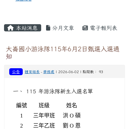
本站消息
分月文章
電子報列表
大崙國小游泳隊115年6月2日甄選入選通
知
公告
體育組長
-
學務處
| 2026-06-02 | 點閱數： 93
一、 115 年游泳隊新生入選名單
編號
班級
姓名
1
三年甲班
洪 O 碩
2
三年乙班
劉 O 恩