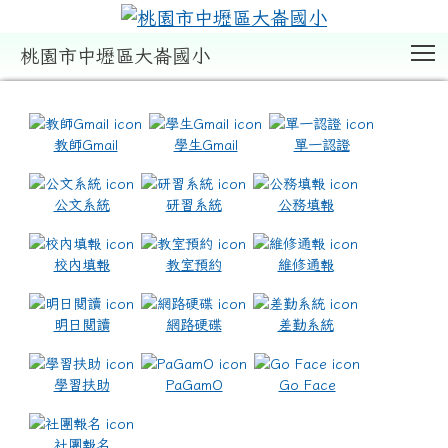
T
桃園市中壢區大崙國小
:::
教師Gmail
學生Gmail
單一認證
公文系統
研習系統
公務填報
校內填報
教室預約
維修通報
明日閱讀
網路硬碟
差勤系統
學習扶助
PaGamO
Go Face
社團報名