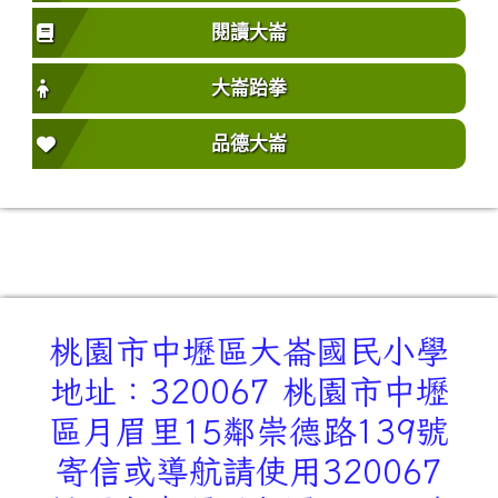
閱讀大崙
大崙跆拳
品德大崙
桃園市中壢區大崙國民小學
地址：320067 桃園市中壢
區月眉里15鄰崇德路139號
寄信或導航請使用320067