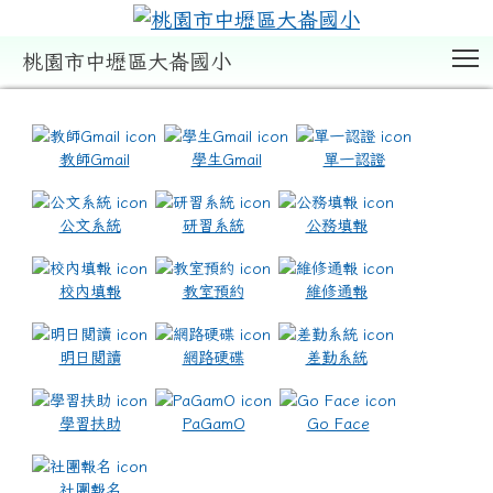
T
桃園市中壢區大崙國小
:::
教師Gmail
學生Gmail
單一認證
公文系統
研習系統
公務填報
校內填報
教室預約
維修通報
明日閱讀
網路硬碟
差勤系統
學習扶助
PaGamO
Go Face
社團報名