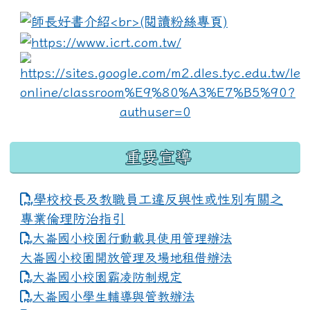
:::
link to https://www.i
lin
重要宣導
學校校長及教職員工違反與性或性別有關之
專業倫理防治指引
大崙國小校園行動載具使用管理辦法
大崙國小校園開放管理及場地租借辦法
大崙國小校園霸凌防制規定
大崙國小學生輔導與管教辦法