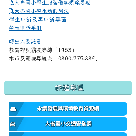
大崙國小學生服裝儀容規範要點
link to https://www.dles.tyc.edu.tw
大崙國小學生請假辦法
學生申訴及再申訴專區
學生申訴手冊
轉出入委託書
教育部反霸凌專線「1953」
本市反霸凌專線為「0800-775-889」
:::
評鑑專區
永續發展與環境教育資源網
大崙國小交通安全網