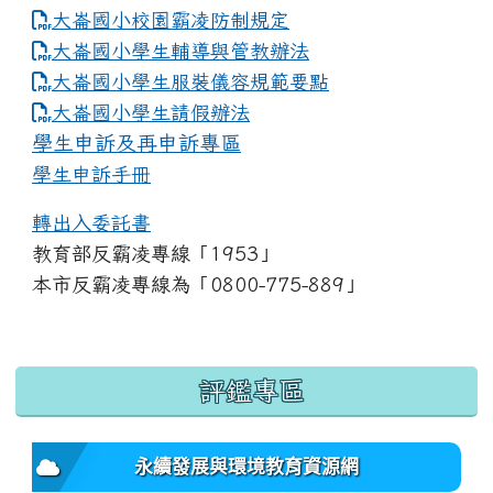
大崙國小校園霸凌防制規定
大崙國小學生輔導與管教辦法
大崙國小學生服裝儀容規範要點
link to https://www.dles.tyc.edu.tw
大崙國小學生請假辦法
學生申訴及再申訴專區
學生申訴手冊
轉出入委託書
教育部反霸凌專線「1953」
本市反霸凌專線為「0800-775-889」
:::
評鑑專區
永續發展與環境教育資源網