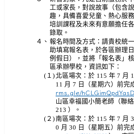
工或家長，對說故事（包含
趣，具備喜愛兒童、熱心服
培訓課程及未來有意願擔任
錄取。
４、
報名時間及方式：請貴校統
助填寫報名表，於各區辦理日
例假日），並將「報名表」
區承辦學校，資訊如下：
(１)
北區場次：於 115 年 7 月 
11 月 7 日（星期六）前
rms.gle/hCLGimQpdYas
山區幸福國小簡老師（聯絡 電話
213 ）。
(２)
南區場次：於 115 年 7 月 
0 月 30 日（星期五）前