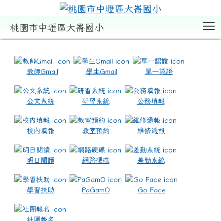
T
桃園市中壢區大崙國小
:::
教師Gmail
學生Gmail
單一認證
公文系統
研習系統
公務填報
校內填報
教室預約
維修通報
明日閱讀
網路硬碟
差勤系統
學習扶助
PaGamO
Go Face
社團報名