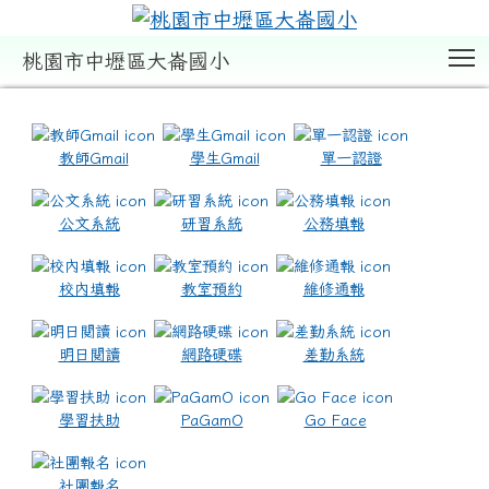
T
桃園市中壢區大崙國小
:::
教師Gmail
學生Gmail
單一認證
公文系統
研習系統
公務填報
校內填報
教室預約
維修通報
明日閱讀
網路硬碟
差勤系統
學習扶助
PaGamO
Go Face
社團報名