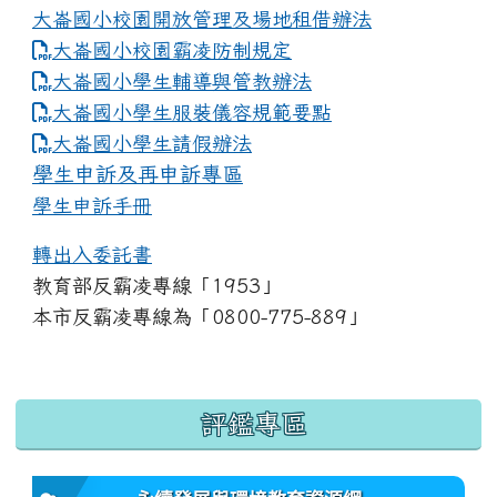
大崙國小校園開放管理及場地租借辦法
大崙國小校園霸凌防制規定
大崙國小學生輔導與管教辦法
大崙國小學生服裝儀容規範要點
link to https://www.dles.tyc.edu.tw
大崙國小學生請假辦法
學生申訴及再申訴專區
學生申訴手冊
轉出入委託書
教育部反霸凌專線「1953」
本市反霸凌專線為「0800-775-889」
:::
評鑑專區