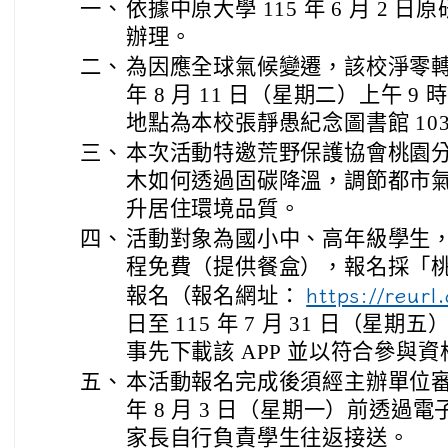
一、
依據中原大學 115 年 6 月 2 日原研
辦理。
二、
為因應全球氣候變遷，該校淨零轉型
年 8 月 11 日（星期二）上午 9
地點為本校張靜愚紀念圖書館 10
三、
本次活動特邀荒野保護協會桃園
木如何透過固碳降溫，調節都市
升居住環境品質。
四、
活動對象為國小中、高年級學生，預
程免費（提供餐盒），報名採「桃
報名（報名網址：
https://reurl
日至 115 年 7 月 31 日（星期
事先下載該 APP 並以符合參與
五、
本活動報名完成後須經主辦單位審核
年 8 月 3 日（星期一）前透過
家長自行負責學生往返接送。