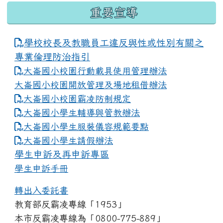
重要宣導
學校校長及教職員工違反與性或性別有關之
專業倫理防治指引
大崙國小校園行動載具使用管理辦法
大崙國小校園開放管理及場地租借辦法
大崙國小校園霸凌防制規定
大崙國小學生輔導與管教辦法
大崙國小學生服裝儀容規範要點
link to https://www.dles.tyc.edu.tw
大崙國小學生請假辦法
學生申訴及再申訴專區
學生申訴手冊
轉出入委託書
教育部反霸凌專線「1953」
本市反霸凌專線為「0800-775-889」