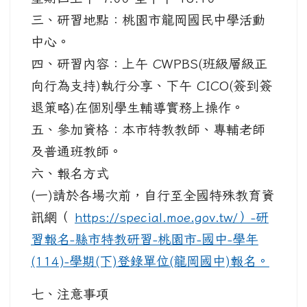
三、研習地點：桃園市龍岡國民中學活動
中心。
四、研習內容：上午 CWPBS(班級層級正
向行為支持)執行分享、下午 CICO(簽到簽
退策略)在個別學生輔導實務上操作。
五、參加資格：本市特教教師、專輔老師
及普通班教師。
六、報名方式
(一)請於各場次前，自行至全國特殊教育資
訊網（
https://special.moe.gov.tw/）-研
習報名-縣市特教研習-桃園市-國中-學年
(114)-學期(下)登錄單位(龍岡國中)報名。
七、注意事項