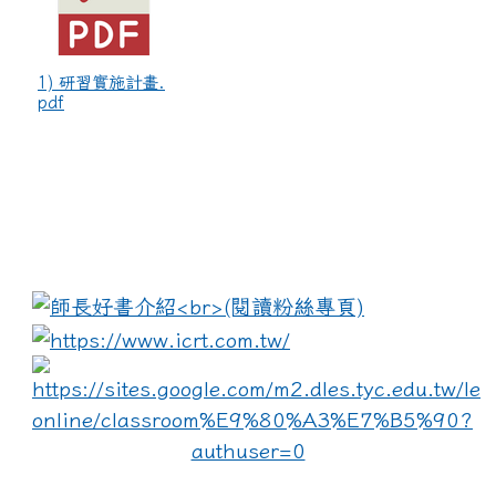
1) 研習實施計畫.
pdf
:::
link to https://www.i
lin