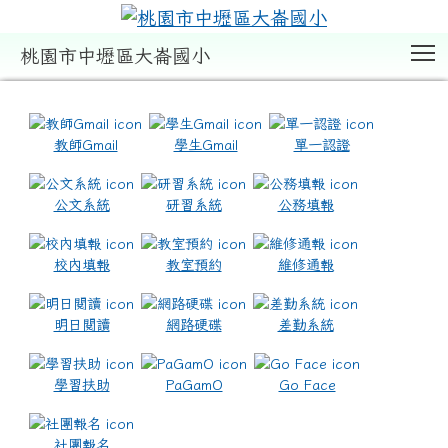
T
桃園市中壢區大崙國小
:::
教師Gmail
學生Gmail
單一認證
公文系統
研習系統
公務填報
校內填報
教室預約
維修通報
明日閱讀
網路硬碟
差勤系統
學習扶助
PaGamO
Go Face
社團報名