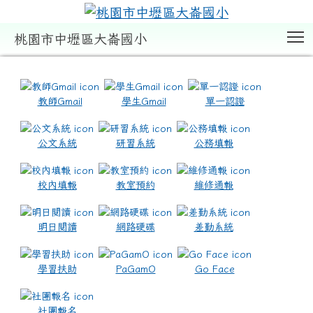
T
桃園市中壢區大崙國小
:::
教師Gmail
學生Gmail
單一認證
公文系統
研習系統
公務填報
校內填報
教室預約
維修通報
明日閱讀
網路硬碟
差勤系統
學習扶助
PaGamO
Go Face
社團報名