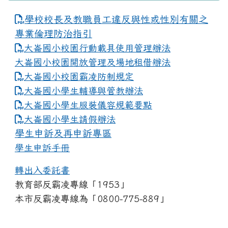
學校校長及教職員工違反與性或性別有關之
專業倫理防治指引
大崙國小校園行動載具使用管理辦法
大崙國小校園開放管理及場地租借辦法
大崙國小校園霸凌防制規定
大崙國小學生輔導與管教辦法
大崙國小學生服裝儀容規範要點
link to https://www.dles.tyc.edu.tw
大崙國小學生請假辦法
學生申訴及再申訴專區
學生申訴手冊
轉出入委託書
教育部反霸凌專線「1953」
本市反霸凌專線為「0800-775-889」