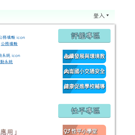
登入
:::
評鑑專區
公務填報
永續發展與環境教
差勤系統
育資源網
大崙國小交通安全
/classroom%E9%80%A3%E7%B5%90?authuser=0 \ titl
網
健康促進學校輔導
訪視平台
性平專區
與應用」
性平小學堂