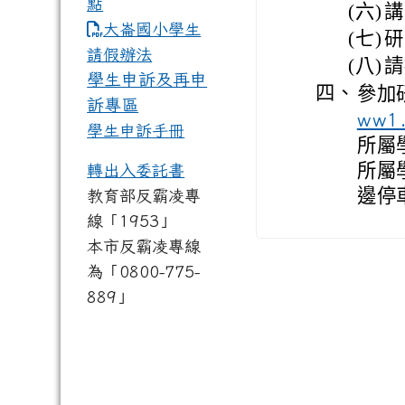
點
(六)
講
link to https://www.dles.tyc.
大崙國小學生
(七)
研
請假辦法
(八)
請
學生申訴及再申
四、
參加
訴專區
ww1.
學生申訴手冊
所屬
所屬
轉出入委託書
邊停
教育部反霸凌專
線「1953」
本市反霸凌專線
為「0800-775-
889」