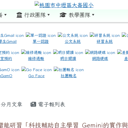
崙
行政團隊
教學團隊
:::
學生Gmail
單一認證
公文系統
研習系統
教室預約
維修通報
明日閱讀
網路硬碟
.com.tw/ \ title=https://www.icrt.com.tw/
.google.com/m2.dles.tyc.edu.tw/learning-online
aGamO
Go Face
社團報名
分月文章
電子報列表
增能研習「科技輔助自主學習_Gemini的實作