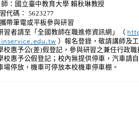
 師：國立臺中教育大學 賴秋琳教授
edu.tw/uploads/tad_blocks/file/%E6%A1%83
習代碼： 5623277
攜帶筆電或平板參與研習
研習者請至「全國教師在職進修資訊網」（
htt
inservice.edu.tw
）報名登錄，敬請講師及工
學校惠予公(差)假登記，參與研習之兼任行政職
學校惠予公假登記；校內無提供停車，汽車請
車場停放，機車可停放本校機車停車棚。