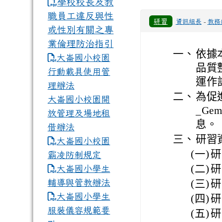
學校校長及教
職員工違反與性
研習
資訊組長
-
教務
或性別有關之專
業倫理防治指引
一、
依據
大崙國小校園
品質
行動載具使用管
運作
理辦法
二、
為促
大崙國小校園開
_G
放管理及場地租
息。
借辦法
三、
研習
大崙國小校園
(一)
研
霸凌防制規定
(二)
研
大崙國小學生
輔導與管教辦法
(三)
研
大崙國小學生
(四)
研
服裝儀容規範要
(五)
研