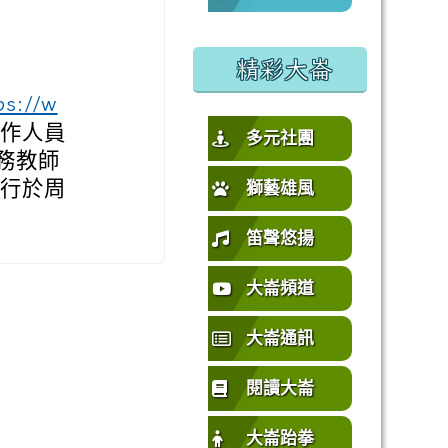
%E5%9C%92%E5%B8%82%E4%B8%AD%E5%A3%A2%E5%
或活動要點
精彩大崙
ps://w
作人員
多元社團
務教師
自行於周
獅藝雄風
笛聲悠揚
大崙頻道
大崙通訊
閱讀大崙
大崙跆拳