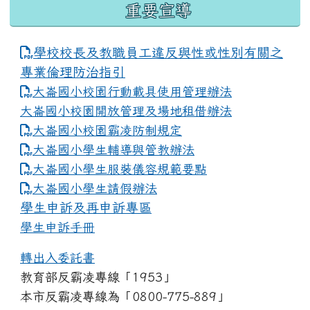
重要宣導
學校校長及教職員工違反與性或性別有關之
專業倫理防治指引
大崙國小校園行動載具使用管理辦法
大崙國小校園開放管理及場地租借辦法
大崙國小校園霸凌防制規定
大崙國小學生輔導與管教辦法
大崙國小學生服裝儀容規範要點
link to https://www.dles.tyc.edu.tw
大崙國小學生請假辦法
學生申訴及再申訴專區
學生申訴手冊
轉出入委託書
教育部反霸凌專線「1953」
本市反霸凌專線為「0800-775-889」