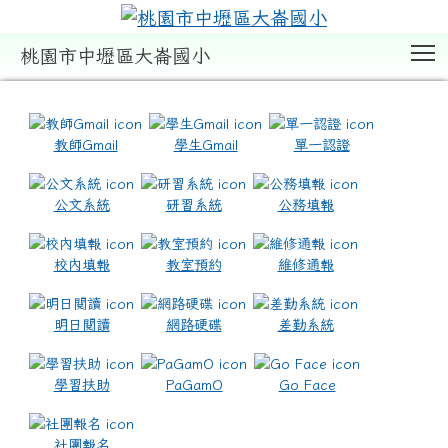
T
桃園市中壢區大崙國小
:::
教師Gmail
學生Gmail
單一認證
公文系統
研習系統
公務填報
校內填報
教室預約
維修通報
明日閱讀
網路硬碟
差勤系統
學習扶助
PaGamO
Go Face
社團報名