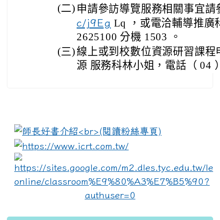
(二)
申請參訪導覽服務相關事宜請
c/j9Eg
Lq ，或電洽輔導推廣科
2625100 分機 1503 。
(三)
線上或到校數位資源研習課程
源 服務科林小姐，電話（ 04 ） 2
:::
link to https://www.i
lin