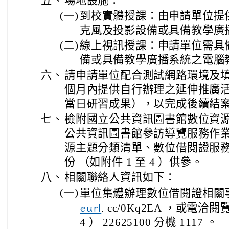
五、
場地設施：
(一)
到校實體授課：由申請單位提
克風及投影設備或具備教學廣
(二)
線上視訊授課：申請單位需具
備或具備教學廣播系統之電腦
六、
請申請單位配合測試網路環境及填
個月內提供自行辦理之延伸推廣
當日研習成果），以完成後續結
七、
檢附國立公共資訊圖書館數位資
公共資訊圖書館參訪導覽服務作業要
源主題分類清單、數位借閱證服務
份 （如附件 1 至 4 ）供參。
八、
相關聯絡人資訊如下：
(一)
單位集體辦理數位借閱證相關
eurl
. cc/0Kq2EA ，或電
4 ） 22625100 分機 1117 。