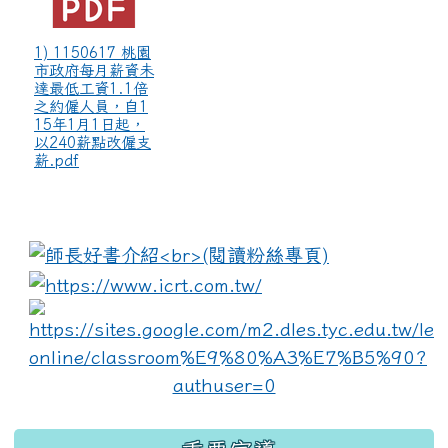
1) 1150617 桃園
市政府每月薪資未
達最低工資1.1倍
之約僱人員，自1
15年1月1日起，
以240薪點改僱支
薪.pdf
:::
link to https://www.i
lin