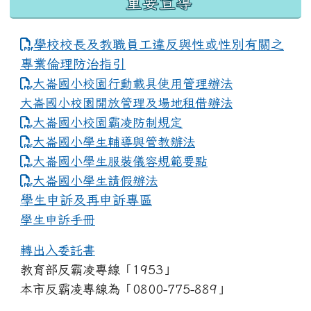
重要宣導
學校校長及教職員工違反與性或性別有關之
專業倫理防治指引
大崙國小校園行動載具使用管理辦法
大崙國小校園開放管理及場地租借辦法
大崙國小校園霸凌防制規定
大崙國小學生輔導與管教辦法
大崙國小學生服裝儀容規範要點
link to https://www.dles.tyc.edu.tw
大崙國小學生請假辦法
學生申訴及再申訴專區
學生申訴手冊
轉出入委託書
教育部反霸凌專線「1953」
本市反霸凌專線為「0800-775-889」