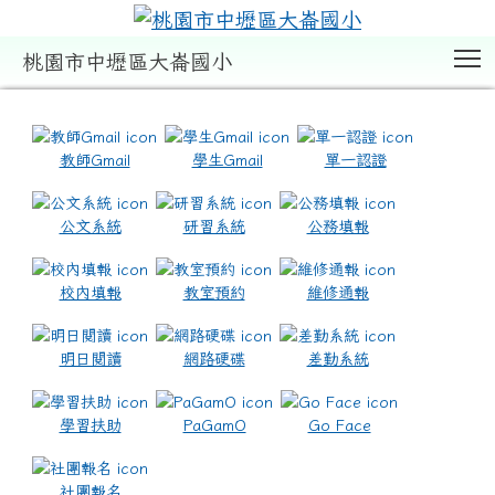
T
桃園市中壢區大崙國小
:::
教師Gmail
學生Gmail
單一認證
公文系統
研習系統
公務填報
校內填報
教室預約
維修通報
明日閱讀
網路硬碟
差勤系統
學習扶助
PaGamO
Go Face
社團報名