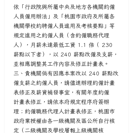
依「行政院與所屬中央及地方各機關約僱
人員僱用辦法」及「桃園市政府及所屬各
機關學校約聘僱人員進用及考核要點」等
規定進用之約僱人員（含約僱職務代理
人），月薪未達最低工資 1.1 倍（ 230
薪點以下者），以 240 薪點改僱及支薪，
並相應調整其工作內容及修正計畫表。
三、貴機關倘有因應本案改以 240 薪點改
僱支薪之約僱人員，請儘速辦理約僱計畫
表修正及薪資補發事宜，有關年度約僱
計畫表修正，請依本府規定程序府簽辦
理；約僱職務代理人計畫表修正，桃園市
政府業授權由各一級機關及區公所自行核
定（二級機關及學校層報上級機關核