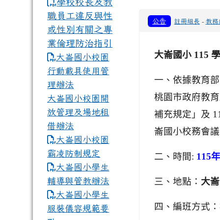
學校校長及教
職員工違反與性
公告
註冊組長
-
教務
或性別有關之專
業倫理防治指引
大崙國小 115 
大崙國小校園
行動載具使用管
一、依據教育部 
理辦法
桃園市政府教育局
大崙國小校園開
放管理及場地租
補充規定」及 11
借辦法
崙國小校務會議
大崙國小校園
霸凌防制規定
二、時間:
115
年
大崙國小學生
輔導與管教辦法
三、地點：
大崙
大崙國小學生
四、編班方式：
服裝儀容規範要