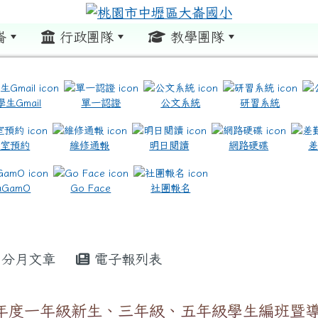
崙
行政團隊
教學團隊
:::
學生Gmail
單一認證
公文系統
研習系統
教室預約
維修通報
明日閱讀
網路硬碟
.com.tw/ \ title=https://www.icrt.com.tw/
.google.com/m2.dles.tyc.edu.tw/learning-online
aGamO
Go Face
社團報名
分月文章
電子報列表
學年度一年級新生、三年級、五年級學生編班暨