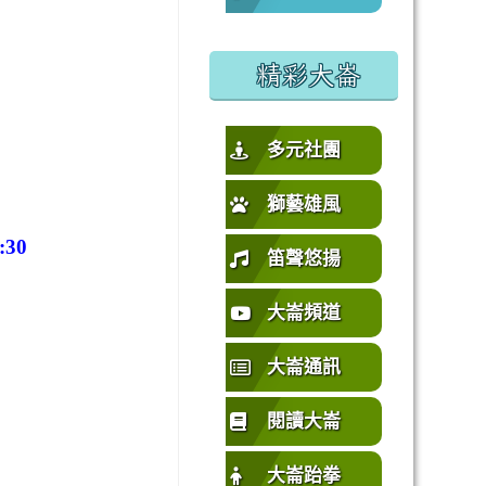
%E5%9C%92%E5%B8%82%E4%B8%AD%E5%A3%A2%E5%
或活動要點
精彩大崙
多元社團
獅藝雄風
:30
笛聲悠揚
大崙頻道
大崙通訊
閱讀大崙
大崙跆拳