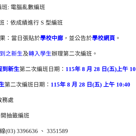
班: 電腦亂數編班
edu.tw/uploads/tad_blocks/file/%E6%A1%83
班：依成績進行 S 型編班
果：當日張貼於
學校中廊
，並公告於
學校網頁
。
到之新生
及
轉入學生
辦理第二次編班。
報到新生
第二次編班日期：
115
年 8 月 28 日(五)上午 10
生
第二次編班日期：
115
年 8 月 28 日(五) 上午 10:40
教務處
公開抽籤編班
) 3396636 、 3351589