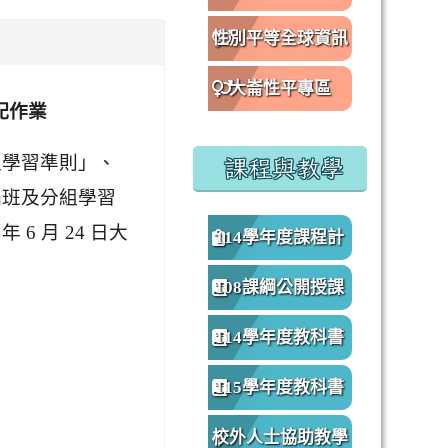
性別平等全球資訊
網
大崙性平專區
配作業
分組學習準則」、
課程與教學
態編班及分組學習
6 月 24 日大
114學年度課程計
畫
108課綱公開授課
專區
114學年度教科書
版本
115學年度教科書
版本
校外人士協助教學