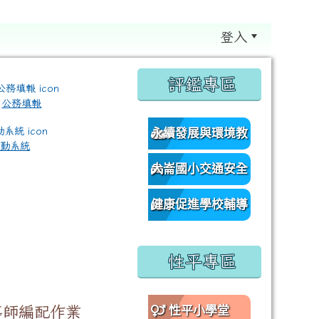
登入
:::
評鑑專區
公務填報
永續發展與環境教
差勤系統
育資源網
大崙國小交通安全
/classroom%E9%80%A3%E7%B5%90?authuser=0 \ titl
網
健康促進學校輔導
訪視平台
性平專區
導師編配作業
性平小學堂