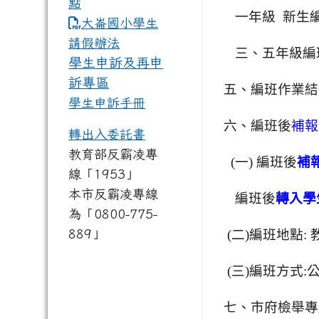
點
一年級 新生編
link to https://www.dles.tyc.
大崙國小學生
請假辦法
三、五年級編
學生申訴及再申
訴專區
五、編班作業結
學生申訴手冊
六、編班後
補報
轉出入委託書
教育部反霸凌專
(
一) 編班後
補
線「1953」
本市反霸凌專線
編班後
轉入學
為「0800-775-
889」
(
二)編班地點: 
(
三)編班方式:
七、市府檢舉專線(03