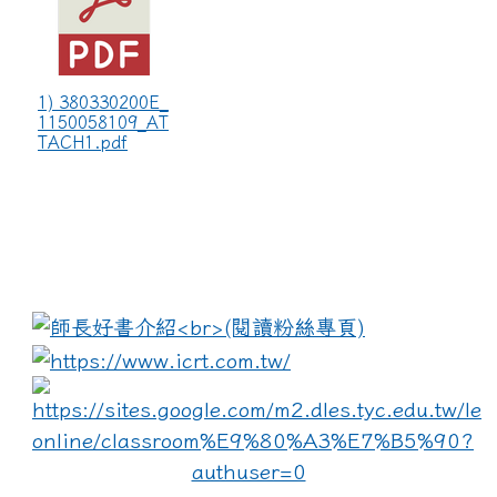
1) 380330200E_
1150058109_AT
TACH1.pdf
:::
link to https://www.i
lin