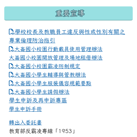
重要宣導
學校校長及教職員工違反與性或性別有關之
專業倫理防治指引
大崙國小校園行動載具使用管理辦法
大崙國小校園開放管理及場地租借辦法
大崙國小校園霸凌防制規定
大崙國小學生輔導與管教辦法
大崙國小學生服裝儀容規範要點
link to https://www.dles.tyc.edu.tw
大崙國小學生請假辦法
學生申訴及再申訴專區
學生申訴手冊
轉出入委託書
教育部反霸凌專線「1953」