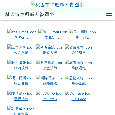
T
桃園市中壢區大崙國小
:::
教師Gmail
學生Gmail
單一認證
公文系統
研習系統
公務填報
校內填報
教室預約
維修通報
明日閱讀
網路硬碟
差勤系統
學習扶助
PaGamO
Go Face
社團報名