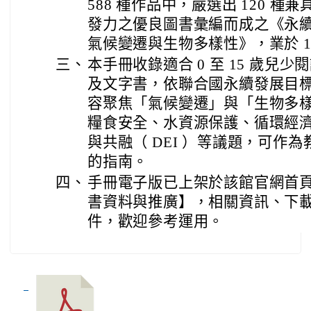
588 種作品中，嚴選出 120 
發力之優良圖書彙編而成之《永
氣候變遷與生物多樣性》，業於 11
三、
本手冊收錄適合 0 至 15 歲兒
及文字書，依聯合國永續發展目標（
容聚焦「氣候變遷」與「生物多
糧食安全、水資源保護、循環經
與共融（ DEI ）等議題，可作
的指南。
四、
手冊電子版已上架於該館官網首
書資料與推廣】，相關資訊、下載網址
件，歡迎參考運用。