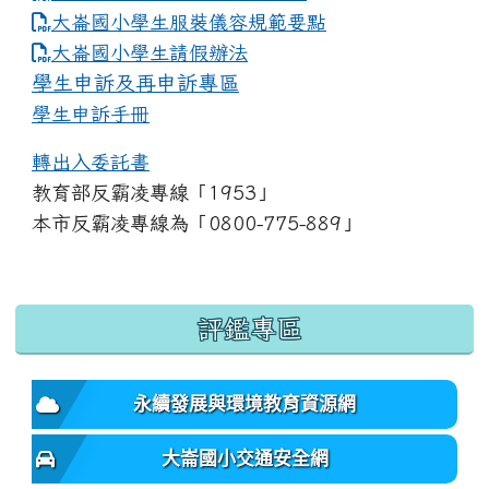
大崙國小學生服裝儀容規範要點
link to https://www.dles.tyc.edu.tw
大崙國小學生請假辦法
學生申訴及再申訴專區
學生申訴手冊
轉出入委託書
教育部反霸凌專線「1953」
本市反霸凌專線為「0800-775-889」
:::
評鑑專區
永續發展與環境教育資源網
大崙國小交通安全網