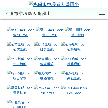
T
桃園市中壢區大崙國小
:::
教師Gmail
學生Gmail
單一認證
公文系統
研習系統
公務填報
校內填報
教室預約
維修通報
明日閱讀
網路硬碟
差勤系統
學習扶助
PaGamO
Go Face
社團報名