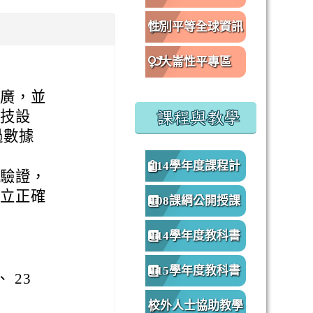
性別平等全球資訊
網
大崙性平專區
推廣，並
科技設
課程與教學
過數據
114學年度課程計
賽驗證，
建立正確
畫
108課綱公開授課
專區
114學年度教科書
版本
115學年度教科書
、 23
版本
校外人士協助教學