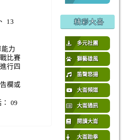
%E5%9C%92%E5%B8%82%E4%B8%AD%E5%A3%A2%E5%
或活動要點
精彩大崙
、 13
多元社團
擊能力
實戰比賽
獅藝雄風
中進行四
笛聲悠揚
布告欄或
大崙頻道
 09
大崙通訊
閱讀大崙
大崙跆拳