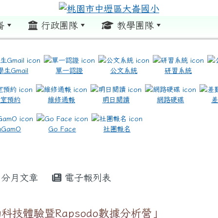
崙
行政團隊
教學團隊
:::
學生Gmail
單一認證
公文系統
研習系統
教室預約
維修通報
明日閱讀
網路硬碟
.com.tw/ \ title=https://www.icrt.com.tw/
.google.com/m2.dles.tyc.edu.tw/learning-online
aGamO
Go Face
社團報名
分月文章
電子報列表
動科技體驗暨Rapsodo數據分析營」