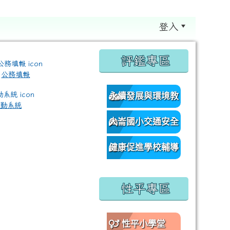
登入
:::
評鑑專區
公務填報
永續發展與環境教
差勤系統
育資源網
大崙國小交通安全
/classroom%E9%80%A3%E7%B5%90?authuser=0 \ titl
網
健康促進學校輔導
訪視平台
性平專區
性平小學堂