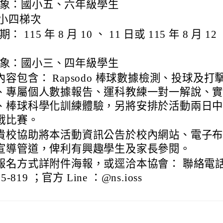
象：國小五、六年級學生
edu.tw/uploads/tad_blocks/file/%E6%A1%83
、小四梯次
期： 115 年 8 月 10 、 11 日或 115 年 8 月 12 
象：國小三、四年級學生
內容包含： Rapsodo 棒球數據檢測、投球及打
、專屬個人數據報告、運科教練一對一解說、
、棒球科學化訓練體驗，另將安排於活動兩日
戰比賽。
貴校協助將本活動資訊公告於校內網站、電子
宣導管道，俾利有興趣學生及家長參閱。
報名方式詳附件海報，或逕洽本協會： 聯絡電話：
15-819 ；官方 Line ：@ns.ioss