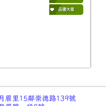
品德大崙
月眉里15鄰崇德路139號