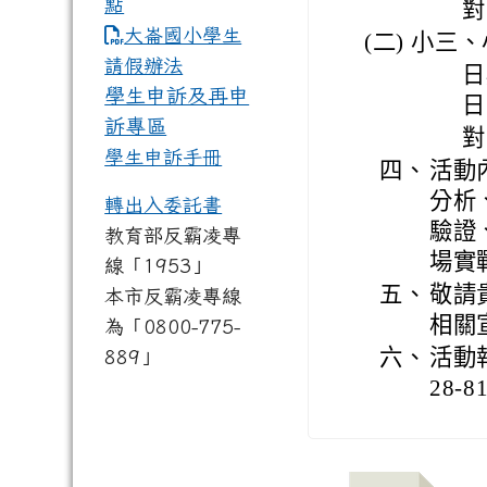
點
對
link to https://www.dles.tyc.
大崙國小學生
(二) 小三
請假辦法
日
學生申訴及再申
日
訴專區
對
學生申訴手冊
四、
活動
分析
轉出入委託書
驗證
教育部反霸凌專
場實
線「1953」
五、
敬請
本市反霸凌專線
相關
為「0800-775-
六、
活動
889」
28-8