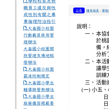
學校校長及教
職員工違反與性
公告
體育組長
-
學務
或性別有關之專
業倫理防治指引
說明：
大崙國小校園
一、
本協
行動載具使用管
於桃
理辦法
備，
大崙國小校園開
分析
放管理及場地租
二、
本活
借辦法
讓學
大崙國小校園
訓練
霸凌防制規定
三、
活動
大崙國小學生
(一) 小五
輔導與管教辦法
大崙國小學生
日
服裝儀容規範要
日