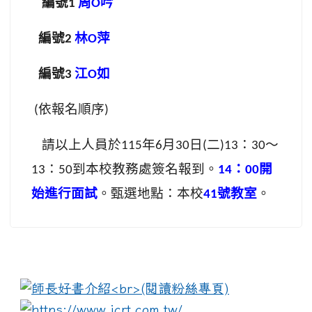
編號
周
吟
1
O
編號
林
萍
2
O
編號
江
如
3
O
依報名順序
(
)
請以上人員於
年
月
日
二
：
～
115
6
30
(
)13
30
：
到本校教務處簽名報到。
：
開
13
50
14
00
始進行面試
。甄選地點：本校
號教室
。
41
:::
link to https://www.i