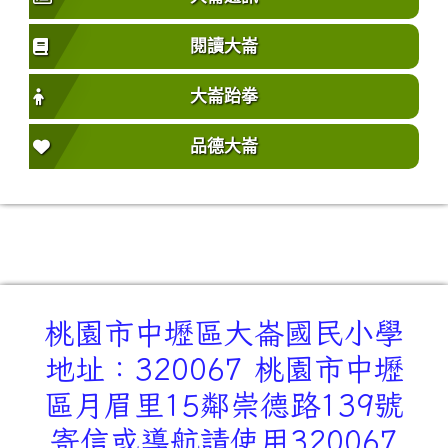
閱讀大崙
大崙跆拳
品德大崙
桃園市中壢區大崙國民小學
地址：320067 桃園市中壢
區月眉里15鄰崇德路139號
寄信或導航請使用320067