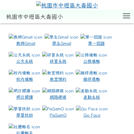
T
桃園市中壢區大崙國小
:::
教師Gmail
學生Gmail
單一認證
公文系統
研習系統
公務填報
校內填報
教室預約
維修通報
明日閱讀
網路硬碟
差勤系統
學習扶助
PaGamO
Go Face
社團報名