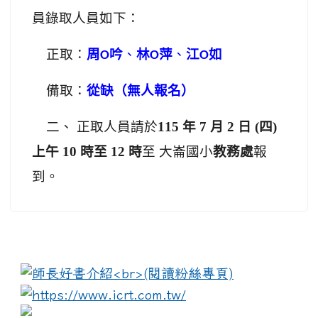
員錄取人員如下：
正取：
周
吟
、
林
萍
、
江
如
O
O
O
備取：
從缺（無人報名）
二、 正取人員請於
115 年 7 月 2 日 (四)
上午 10 時至 12 時
至 大崙國小
教務處
報
到。
:::
link to https://www.i
lin