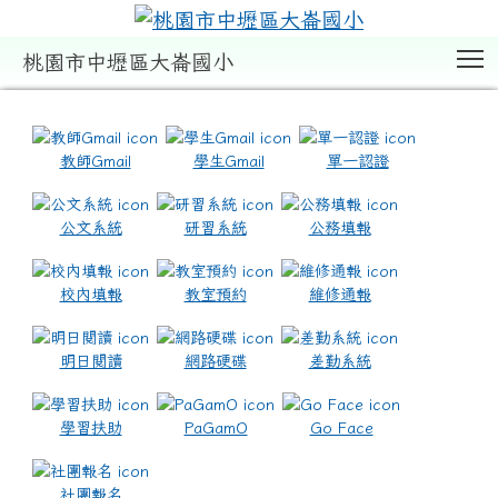
T
桃園市中壢區大崙國小
:::
教師Gmail
學生Gmail
單一認證
公文系統
研習系統
公務填報
校內填報
教室預約
維修通報
明日閱讀
網路硬碟
差勤系統
學習扶助
PaGamO
Go Face
社團報名