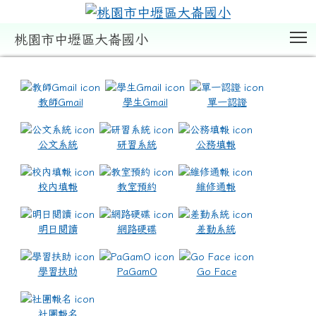
T
桃園市中壢區大崙國小
:::
教師Gmail
學生Gmail
單一認證
公文系統
研習系統
公務填報
校內填報
教室預約
維修通報
明日閱讀
網路硬碟
差勤系統
學習扶助
PaGamO
Go Face
社團報名