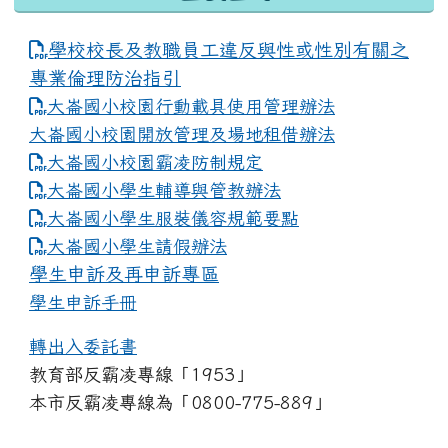
學校校長及教職員工違反與性或性別有關之
專業倫理防治指引
大崙國小校園行動載具使用管理辦法
大崙國小校園開放管理及場地租借辦法
大崙國小校園霸凌防制規定
大崙國小學生輔導與管教辦法
大崙國小學生服裝儀容規範要點
link to https://www.dles.tyc.edu.tw
大崙國小學生請假辦法
學生申訴及再申訴專區
學生申訴手冊
轉出入委託書
教育部反霸凌專線「1953」
本市反霸凌專線為「0800-775-889」