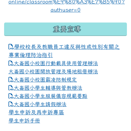
重要宣導
學校校長及教職員工違反與性或性別有關之
專業倫理防治指引
大崙國小校園行動載具使用管理辦法
大崙國小校園開放管理及場地租借辦法
大崙國小校園霸凌防制規定
大崙國小學生輔導與管教辦法
大崙國小學生服裝儀容規範要點
link to https://www.dles.tyc.edu.tw
大崙國小學生請假辦法
學生申訴及再申訴專區
學生申訴手冊