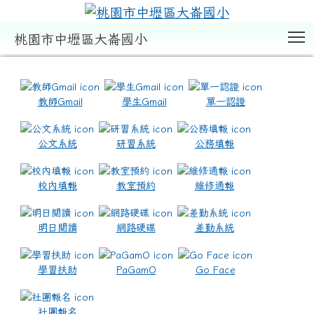
T
桃園市中壢區大崙國小
:::
教師Gmail
學生Gmail
單一認證
公文系統
研習系統
公務填報
校內填報
教室預約
維修通報
明日閱讀
網路硬碟
差勤系統
學習扶助
PaGamO
Go Face
社團報名