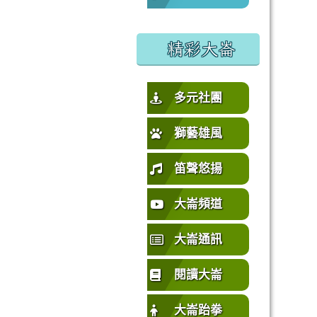
%E5%9C%92%E5%B8%82%E4%B8%AD%E5%A3%A2%E5%
或活動要點
精彩大崙
多元社團
獅藝雄風
笛聲悠揚
大崙頻道
大崙通訊
閱讀大崙
大崙跆拳