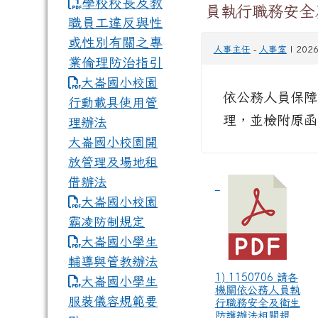
學校校長及教
員執行職務安全
職員工違反與性
或性別有關之專
人事主任
-
人事室
| 202
業倫理防治指引
大崙國小校園
依公務人員保障暨培
行動載具使用管
理，並檢附原函
理辦法
大崙國小校園開
放管理及場地租
借辦法
大崙國小校園
霸凌防制規定
大崙國小學生
輔導與管教辦法
1) 1150706 請各
大崙國小學生
機關依公務人員執
服裝儀容規範要
行職務安全及衛生
防護辦法相關規