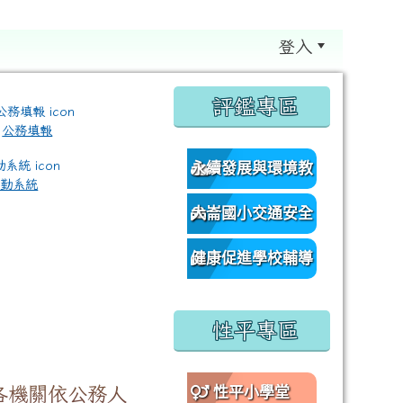
登入
:::
評鑑專區
公務填報
永續發展與環境教
差勤系統
育資源網
大崙國小交通安全
/classroom%E9%80%A3%E7%B5%90?authuser=0 \ titl
網
健康促進學校輔導
訪視平台
性平專區
各機關依公務人
性平小學堂