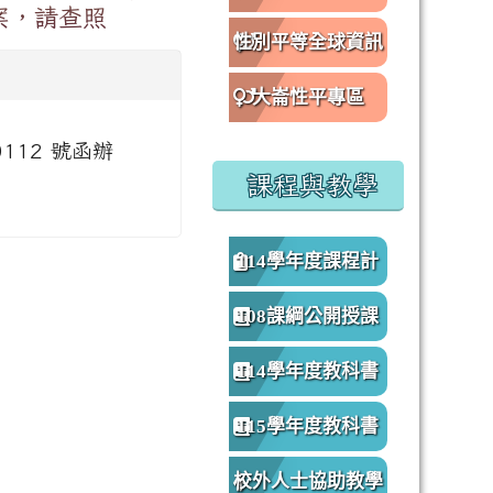
案，請查照
性別平等全球資訊
網
大崙性平專區
0112 號函辦
課程與教學
114學年度課程計
畫
108課綱公開授課
專區
114學年度教科書
版本
115學年度教科書
版本
校外人士協助教學