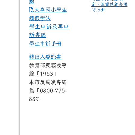
點
定，落實熱危害預
link to https://www.dles.tyc.
大崙國小學生
防.pdf
請假辦法
學生申訴及再申
訴專區
學生申訴手冊
轉出入委託書
教育部反霸凌專
線「1953」
本市反霸凌專線
為「0800-775-
889」