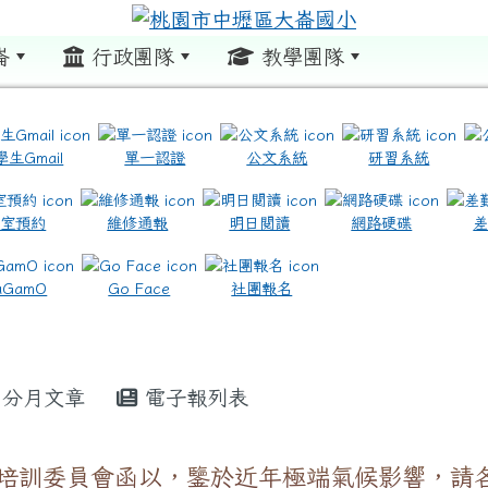
崙
行政團隊
教學團隊
:::
學生Gmail
單一認證
公文系統
研習系統
教室預約
維修通報
明日閱讀
網路硬碟
.com.tw/ \ title=https://www.icrt.com.tw/
.google.com/m2.dles.tyc.edu.tw/learning-online
aGamO
Go Face
社團報名
分月文章
電子報列表
培訓委員會函以，鑒於近年極端氣候影響，請