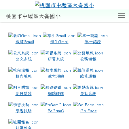
T
桃園市中壢區大崙國小
:::
教師Gmail
學生Gmail
單一認證
公文系統
研習系統
公務填報
校內填報
教室預約
維修通報
明日閱讀
網路硬碟
差勤系統
學習扶助
PaGamO
Go Face
社團報名