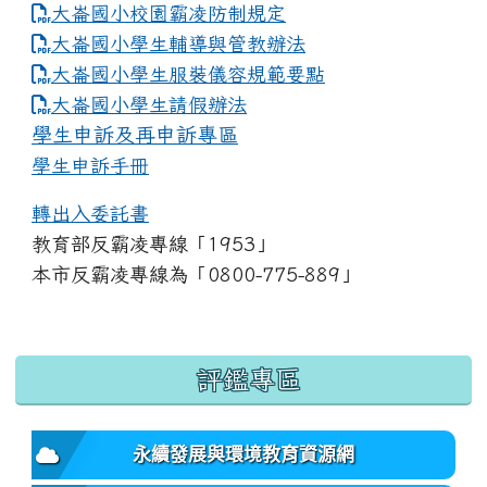
大崙國小校園霸凌防制規定
大崙國小學生輔導與管教辦法
大崙國小學生服裝儀容規範要點
link to https://www.dles.tyc.edu.tw
大崙國小學生請假辦法
學生申訴及再申訴專區
學生申訴手冊
轉出入委託書
教育部反霸凌專線「1953」
本市反霸凌專線為「0800-775-889」
:::
評鑑專區
永續發展與環境教育資源網