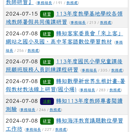
教師研習】
(
事務組長
/ 191 /
教務處
)
2024-07-15
113年度教學基地學校各領
研習
域教師暑假共同備課研習
(
事務組長
/ 213 /
教務處
)
2024-07-08
轉知客家委員會「來上客」
研習
網站之國小及國、高中等客語數位學習教材
(
事務
組長
/ 256 /
教務處
)
2024-07-08
113年度國民小學兒童課後
研習
照顧班服務人員訓練課程研習
(
事務組長
/ 335 /
教務處
)
2024-07-08
轉知數學新世界生根計畫-暑
研習
假教材教法線上研習(國小場)
(
事務組長
/ 283 /
教務處
)
2024-07-08
轉知113年度教師專書閱讀
活動
測驗
(
事務組長
/ 246 /
教務處
)
2024-07-08
轉知海洋教育議題數位學習
研習
工作坊
(
事務組長
/ 227 /
教務處
)