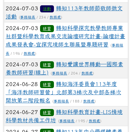
2024-07-03
轉知113年教師節敬師徵文
活動
活動
(
事務組長
/ 234 /
教務處
)
2024-07-03
轉知科學探究教學教師專業
研習
社群暨科學教育成果交流論壇研究計畫-論壇計畫
成果發表會-宜探究境師生聯展暨專題研習
(
事務組
長
/ 196 /
教務處
)
2024-07-03
轉知愛讓世界轉動—國際素
研習
養教師研習(線上)
(
事務組長
/ 204 /
教務處
)
2024-06-28
轉知海洋委員會113年度
研習
「海洋教師研習營」北部第3梯次及中部各梯次
開放第二階段報名
(
事務組長
/ 188 /
教務處
)
2024-06-27
轉知科學教育計畫-LIS情境
研習
科學教材共備工作坊
(
事務組長
/ 195 /
教務處
)
2024-06-27
轉知113年中小學媒體素養