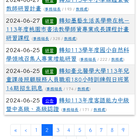
研習
教師研習計畫
(
事務組長
/ 193 /
教務處
)
2024-06-27
轉知墨藝生活美學樂在桃－
研習
113年度桃園市書法教學師資專業成長課程計畫
研習課程
(
事務組長
/ 328 /
教務處
)
2024-06-25
轉知113學年度國小自然科
研習
學領域召集人專業增能研習
(
事務組長
/ 222 /
教務處
)
2024-06-25
轉知臺北醫學大學113年兒
研習
童課後照顧服務人員職前180小時訓練假日班第
14期招生訊息
(
事務組長
/ 174 /
教務處
)
2024-06-25
轉知113年度客語能力中級
公告
暨中高級、高級認證
(
事務組長
/ 171 /
教務處
)
(current)
«
‹
1
2
3
4
5
6
7
8
9