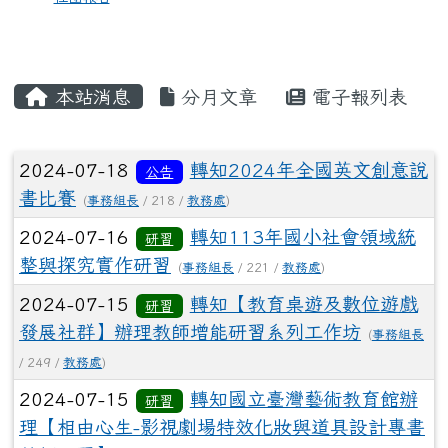
本站消息
分月文章
電子報列表
文章列表
2024-07-18
轉知2024年全國英文創意說
公告
書比賽
(
事務組長
/ 218 /
教務處
)
2024-07-16
轉知113年國小社會領域統
研習
整與探究實作研習
(
事務組長
/ 221 /
教務處
)
2024-07-15
轉知【教育桌遊及數位遊戲
研習
發展社群】辦理教師增能研習系列工作坊
(
事務組長
/ 249 /
教務處
)
2024-07-15
轉知國立臺灣藝術教育館辦
研習
理【相由心生-影視劇場特效化妝與道具設計專書