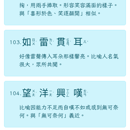
掬，用兩手捧取。形容笑容滿面的樣子。
與「喜形於色、笑逐顏開」相似。
如
雷
貫
耳
ㄍ
ㄖ
ㄌ
103.
ㄦ
ˊ
ˊ
ㄨ
ˋ
ˇ
ㄨ
ㄟ
ㄢ
好像雷聲傳入耳朵那樣響亮。比喻人名氣
很大，眾所共聞。
望
洋
興
嘆
ㄒ
ㄨ
ㄧ
ㄊ
104.
ˋ
ˊ
ㄧ
ˋ
ㄤ
ㄤ
ㄢ
ㄥ
比喻因能力不足而自嘆不如或感到無可奈
何。與「無可奈何」義近。