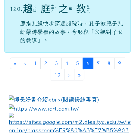
趨
庭
之
教
ㄊ
ㄐ
ㄑ
120.
ㄓ
ㄧ
ˊ
ㄧ
ㄩ
ㄥ
ㄠ
原指孔鯉快步穿過庭院時，孔子教兒子孔
鯉學詩學禮的故事。今形容「父親對子女
的教導」。
(current)
«
‹
1
2
3
4
5
6
7
8
9
10
›
»
:::
link to https://www.i
lin