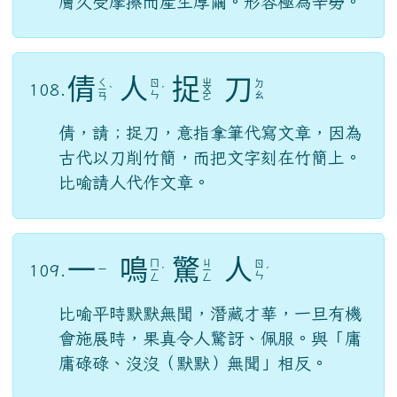
膚久受摩擦而產生厚繭。形容極為辛勞。
倩
人
捉
刀
ㄑ
ㄓ
ㄖ
ㄉ
108.
ㄧ
ˋ
ˊ
ㄨ
ㄣ
ㄠ
ㄢ
ㄛ
倩，請；捉刀，意指拿筆代寫文章，因為
古代以刀削竹簡，而把文字刻在竹簡上。
比喻請人代作文章。
一
鳴
驚
人
ㄇ
ㄐ
ㄖ
109.
ㄧ
ㄧ
ˊ
ㄧ
ˊ
ㄣ
ㄥ
ㄥ
比喻平時默默無聞，潛藏才華，一旦有機
會施展時，果真令人驚訝、佩服。與「庸
庸碌碌、沒沒（默默）無聞」相反。