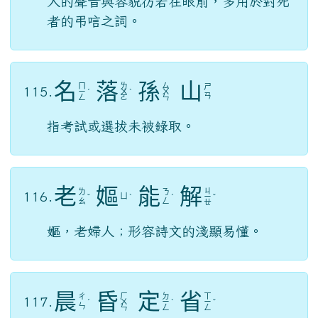
人的聲音與容貌彷若在眼前，多用於對死
者的弔唁之詞。
名
落
孫
山
ㄇ
ㄌ
ㄙ
ㄕ
115.
ㄧ
ˊ
ㄨ
ˋ
ㄨ
ㄢ
ㄥ
ㄛ
ㄣ
指考試或選拔未被錄取。
老
嫗
能
解
ㄐ
ㄌ
ㄋ
116.
ㄩ
ˇ
ˋ
ˊ
ㄧ
ˇ
ㄠ
ㄥ
ㄝ
嫗，老婦人；形容詩文的淺顯易懂。
晨
昏
定
省
ㄏ
ㄉ
ㄒ
ㄔ
117.
ˊ
ㄨ
ㄧ
ˋ
ㄧ
ˇ
ㄣ
ㄣ
ㄥ
ㄥ