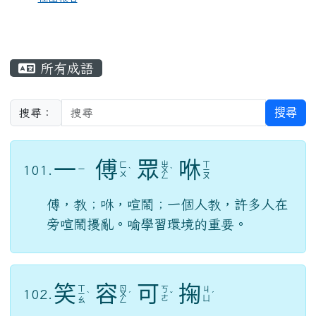
所有成語
搜尋
搜尋：
一
傅
眾
咻
ㄓ
ㄒ
ㄈ
101.
ㄧ
ˋ
ㄨ
ˋ
ㄧ
ㄨ
ㄥ
ㄡ
傅，教；咻，喧鬧；一個人教，許多人在
旁喧鬧擾亂。喻學習環境的重要。
笑
容
可
掬
ㄒ
ㄖ
ㄎ
ㄐ
102.
ㄧ
ˋ
ㄨ
ˊ
ˇ
ˊ
ㄜ
ㄩ
ㄠ
ㄥ