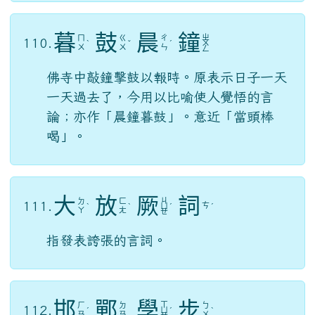
暮
鼓
晨
鐘
ㄓ
ㄇ
ㄍ
ㄔ
110.
ˋ
ˇ
ˊ
ㄨ
ㄨ
ㄨ
ㄣ
ㄥ
佛寺中敲鐘擊鼓以報時。原表示日子一天
一天過去了，今用以比喻使人覺悟的言
論；亦作「晨鐘暮鼓」。意近「當頭棒
喝」。
大
放
厥
詞
ㄐ
ㄉ
ㄈ
111.
ㄘ
ˋ
ˋ
ㄩ
ˊ
ˊ
ㄚ
ㄤ
ㄝ
指發表誇張的言詞。
邯
鄲
學
步
ㄒ
ㄏ
ㄉ
ㄅ
112.
ˊ
ㄩ
ˊ
ˋ
ㄢ
ㄢ
ㄨ