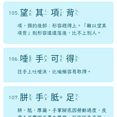
望
其
項
背
ㄒ
ㄨ
ㄑ
ㄅ
105.
ˋ
ˊ
ㄧ
ˋ
ˋ
ㄤ
ㄧ
ㄟ
ㄤ
項，頸的後部；形容趕得上。「難以望其
項背」則形容遠遠落後，比不上別人。
唾
手
可
得
ㄊ
ㄕ
ㄎ
ㄉ
106.
ㄨ
ˋ
ˇ
ˇ
ˊ
ㄡ
ㄜ
ㄜ
ㄛ
往手上吐唾沫，比喻極容易取得。
胼
手
胝
足
ㄆ
ㄕ
ㄗ
107.
ㄓ
ㄧ
ˊ
ˇ
ˊ
ㄡ
ㄨ
ㄢ
胼、胝，厚繭。手掌腳底因勞動過度，皮