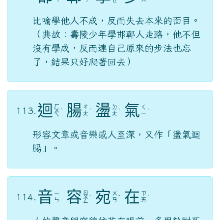
ㄝ
比喻學他人不成，反而失去本來的面目。
（典故：壽陵少年學邯鄲人走路，他不但
沒有學成，反而連自己原來的步法也忘
了，結果只好爬著回去）
迴
腸
盪
氣
ㄏ
ㄔ
ㄉ
ㄑ
113.
ㄨ
ˊ
ˊ
ˋ
ˋ
ㄤ
ㄤ
ㄧ
ㄟ
形容文章或音樂感人至深，又作「盪氣迴
腸」。
音
容
宛
在
ㄖ
ㄧ
ㄨ
ㄗ
114.
ㄨ
ˊ
ˇ
ˋ
ㄣ
ㄢ
ㄞ
ㄥ