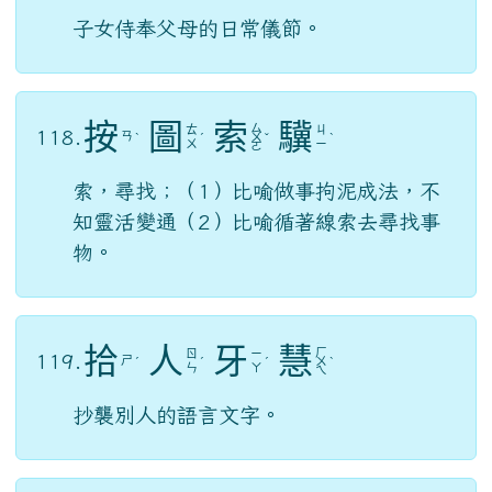
子女侍奉父母的日常儀節。
按
圖
索
驥
ㄙ
ㄊ
ㄐ
118.
ㄢ
ˋ
ˊ
ㄨ
ˇ
ˋ
ㄨ
ㄧ
ㄛ
索，尋找；（1）比喻做事拘泥成法，不
知靈活變通（2）比喻循著線索去尋找事
物。
拾
人
牙
慧
ㄏ
ㄖ
ㄧ
119.
ㄕ
ˊ
ˊ
ˊ
ㄨ
ˋ
ㄣ
ㄚ
ㄟ
抄襲別人的語言文字。