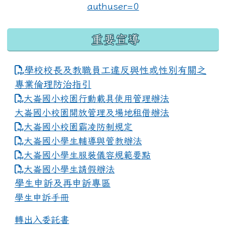
重要宣導
學校校長及教職員工違反與性或性別有關之
專業倫理防治指引
大崙國小校園行動載具使用管理辦法
大崙國小校園開放管理及場地租借辦法
大崙國小校園霸凌防制規定
大崙國小學生輔導與管教辦法
大崙國小學生服裝儀容規範要點
link to https://www.dles.tyc.edu.tw
大崙國小學生請假辦法
學生申訴及再申訴專區
學生申訴手冊
轉出入委託書