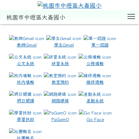
T
桃園市中壢區大崙國小
:::
教師Gmail
學生Gmail
單一認證
公文系統
研習系統
公務填報
校內填報
教室預約
維修通報
明日閱讀
網路硬碟
差勤系統
學習扶助
PaGamO
Go Face
社團報名