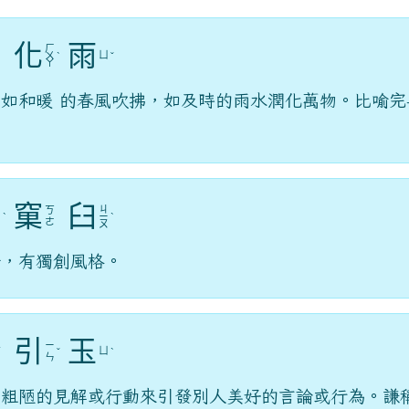
化
雨
ㄏ
ㄈ
ㄩ
ㄨ
ˋ
ˇ
ㄥ
ㄚ
如和暖 的春風吹拂，如及時的雨水潤化萬物。比喻完
窠
臼
ㄌ
ㄐ
ㄎ
ㄨ
ˋ
ㄧ
ˋ
ㄜ
ㄛ
ㄡ
套，有獨創風格。
引
玉
ㄓ
ㄧ
ㄩ
ㄨ
ˇ
ˋ
ㄣ
ㄢ
己粗陋的見解或行動來引發別人美好的言論或行為。謙