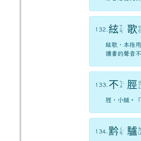
絃
歌
ㄒ
132.
ㄧ
ˊ
ㄢ
絃歌，本指
讀書的聲音不
不
脛
ㄅ
133.
ˋ
ㄨ
脛，小腿。
黔
驢
ㄑ
134.
ㄧ
ˊ
ㄢ