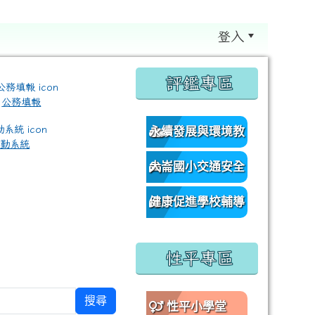
登入
:::
評鑑專區
公務填報
永續發展與環境教
差勤系統
育資源網
大崙國小交通安全
/classroom%E9%80%A3%E7%B5%90?authuser=0 \ titl
網
健康促進學校輔導
訪視平台
性平專區
搜尋
性平小學堂