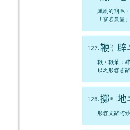
鳳凰的羽毛
「寥若晨星
鞭
辟
ㄅ
127.
ㄧ
ㄢ
鞭，鞭策；
以之形容言
擲
地
128.
ㄓ
ˊ
形容文辭巧