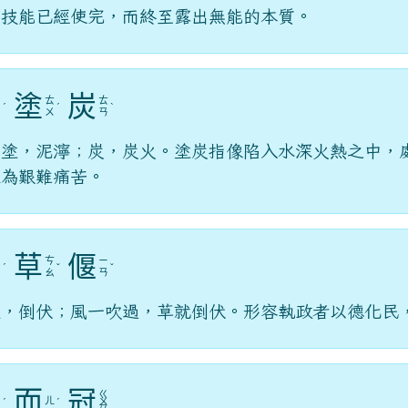
的技能已經使完，而終至露出無能的本質。
塗
炭
ㄌ
ㄊ
ㄊ
ㄧ
ˊ
ˊ
ˋ
ㄨ
ㄢ
ㄥ
；塗，泥濘；炭，炭火。塗炭指像陷入水深火熱之中，
極為艱難痛苦。
草
偃
ㄒ
ㄘ
ㄧ
ㄧ
ˊ
ˇ
ˇ
ㄠ
ㄢ
ㄥ
偃，倒伏；風一吹過，草就倒伏。形容執政者以德化民
而
冠
ㄍ
ㄏ
ㄦ
ˊ
ˊ
ㄨ
ㄡ