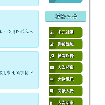
%E5%9C%92%E5%B8%82%E4%B8%AD%E5%A3%A2%E5%
或活動要點
精彩大崙
厚。今用以形容人
多元社團
獅藝雄風
笛聲悠揚
大崙頻道
亦用來比喻事情很
大崙通訊
閱讀大崙
大崙跆拳