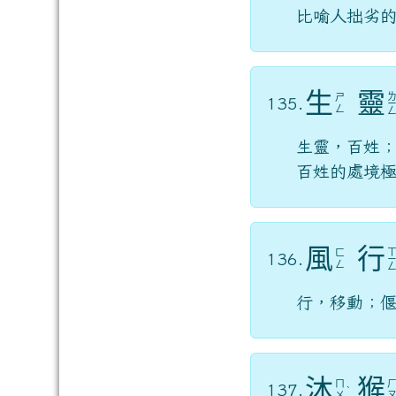
比喻人拙劣
生
靈
ㄕ
135.
ㄥ
生靈，百姓
百姓的處境
風
行
ㄈ
136.
ㄥ
行，移動；
沐
猴
ㄇ
137.
ˋ
ㄨ