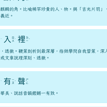
、麒麟的角。比喻稀罕珍貴的人、物。與「吉光片羽」
」義近。
入
裡
ㄅ
ㄖ
ㄌ
ˋ
ˋ
ˇ
ㄧ
ㄨ
ㄧ
辟，透徹。鞭策剖析到最深層，指做學問自我督策，深
辭或文章說理深刻、透徹。
有
聲
ㄉ
ㄧ
ㄕ
ˋ
ˇ
ㄧ
ㄡ
ㄥ
妙華美、說話音韻鏗鏘一有致。