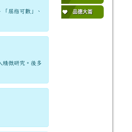
、「屈指可數」、
品德大崙
入精微研究。後多