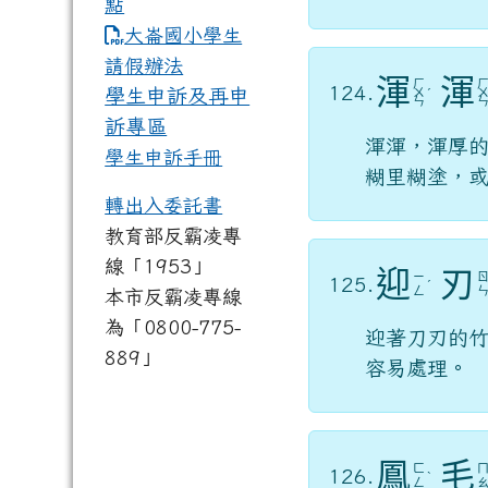
點
link to https://www.dles.tyc.
大崙國小學生
請假辦法
渾
渾
ㄏ
124.
學生申訴及再申
ㄨ
ˊ
ㄣ
訴專區
渾渾，渾厚
學生申訴手冊
糊里糊塗，
轉出入委託書
教育部反霸凌專
線「1953」
迎
刃
ㄧ
125.
ˊ
ㄥ
本市反霸凌專線
為「0800-775-
迎著刀刃的
889」
容易處理。
鳳
毛
ㄈ
126.
ˋ
ㄥ