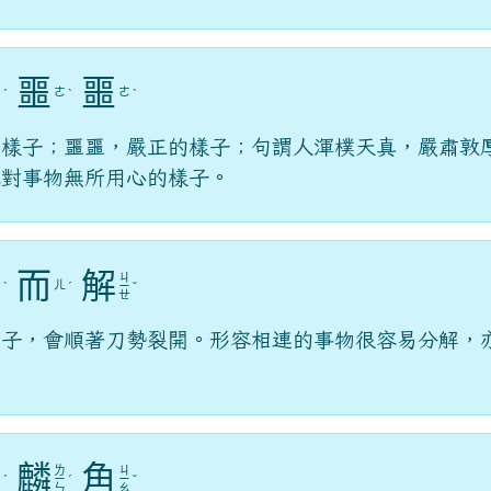
edu.tw/uploads/tad_blocks/file/%E6%A1%83
噩
噩
ㄏ
ㄜ
ㄜ
ㄨ
ˊ
ˋ
ˋ
ㄣ
的樣子；噩噩，嚴正的樣子；句謂人渾樸天真，嚴肅敦
或對事物無所用心的樣子。
而
解
ㄐ
ㄖ
ㄦ
ˋ
ˊ
ㄧ
ˇ
ㄣ
ㄝ
竹子，會順著刀勢裂開。形容相連的事物很容易分解，
麟
角
ㄌ
ㄐ
ㄇ
ˊ
ㄧ
ˊ
ㄧ
ˇ
ㄠ
ㄣ
ㄠ