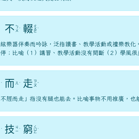
不
輟
ㄔ
ㄍ
ㄅ
ˊ
ㄨ
ˋ
ㄜ
ㄨ
ㄛ
用絃樂器伴奏而吟詠，泛指讀書、教學活動或禮樂教化
停；比喻（1）講習、教學活動沒有間斷（2）學風很
而
走
ㄐ
ㄗ
ㄦ
ㄧ
ˋ
ˊ
ˇ
ㄡ
ㄥ
「不脛而走」指沒有腿也能去。比喻事物不用推廣，也
技
窮
ㄑ
ㄌ
ㄐ
ˊ
ˋ
ㄩ
ˊ
ㄩ
ㄧ
ㄥ