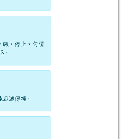
。輟，停止。句謂
盛。
能迅速傳播。