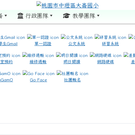
崙
行政團隊
教學團隊
:::
學生Gmail
單一認證
公文系統
研習系統
教室預約
維修通報
明日閱讀
網路硬碟
.com.tw/ \ title=https://www.icrt.com.tw/
.google.com/m2.dles.tyc.edu.tw/learning-online
aGamO
Go Face
社團報名