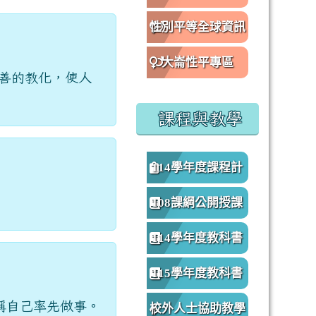
性別平等全球資訊
網
大崙性平專區
善的教化，使人
課程與教學
114學年度課程計
畫
108課綱公開授課
專區
114學年度教科書
版本
115學年度教科書
版本
稱自己率先做事。
校外人士協助教學