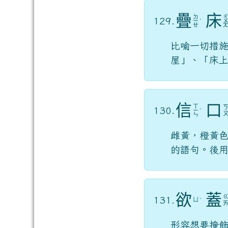
疊
床
ㄉ
129.
ㄧ
ˊ
ㄝ
比喻一切措
屋」、「床
信
口
ㄒ
130.
ㄧ
ˋ
ㄣ
雌黃，橙黃
的語句。後
欲
蓋
131.
ㄩ
ˋ
形容想要掩