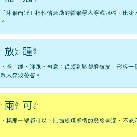
ㄢ
。「沐猴而冠」指性情急躁的獼猴學人穿戴冠帽。比喻
質。
放
踵
ㄉ
ㄓ
ㄈ
ㄧ
ˇ
ˇ
ㄨ
ˇ
ㄤ
ㄥ
ㄥ
放，至；踵，腳跟。句意：從頭到腳都磨破皮。形容一
了眾人奔波勞苦。
兩
可
ㄌ
ㄌ
ㄎ
ˊ
ㄧ
ˇ
ˇ
ㄥ
ㄜ
ㄤ
端，摸那一端都可以。比喻處理事情的態度含混，不表