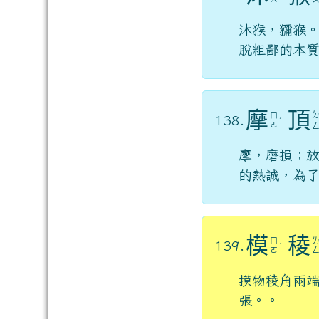
沐猴，獼猴
脫粗鄙的本
摩
頂
ㄇ
138.
ˊ
ㄛ
摩，磨損；
的熱誠，為
模
稜
ㄇ
139.
ˊ
ㄛ
摸物稜角兩
張。。