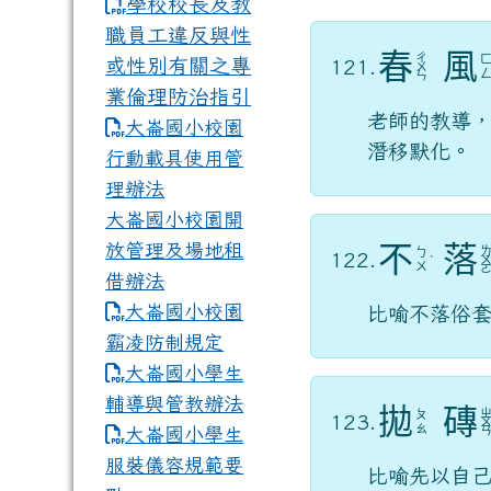
學校校長及教
職員工違反與性
春
風
ㄔ
或性別有關之專
121.
ㄨ
ㄣ
業倫理防治指引
老師的教導，
大崙國小校園
潛移默化。
行動載具使用管
理辦法
大崙國小校園開
放管理及場地租
不
落
ㄅ
122.
ˋ
ㄨ
借辦法
大崙國小校園
比喻不落俗
霸凌防制規定
大崙國小學生
輔導與管教辦法
拋
磚
ㄆ
123.
ㄠ
大崙國小學生
服裝儀容規範要
比喻先以自