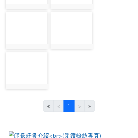
photo:1242
photo:1243
photo-1244
photo-1245
photo:1244
photo:1245
photo-1246
photo:1246
(current)
«
‹
1
›
»
:::