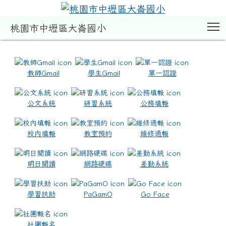
T
桃園市中壢區大崙國小
:::
教師Gmail
學生Gmail
單一認證
公文系統
研習系統
公務填報
校內填報
教室預約
維修通報
明日閱讀
網路硬碟
差勤系統
學習扶助
PaGamO
Go Face
社團報名