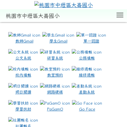
T
桃園市中壢區大崙國小
:::
教師Gmail
學生Gmail
單一認證
公文系統
研習系統
公務填報
校內填報
教室預約
維修通報
明日閱讀
網路硬碟
差勤系統
學習扶助
PaGamO
Go Face
社團報名