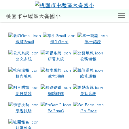
T
桃園市中壢區大崙國小
:::
教師Gmail
學生Gmail
單一認證
公文系統
研習系統
公務填報
校內填報
教室預約
維修通報
明日閱讀
網路硬碟
差勤系統
學習扶助
PaGamO
Go Face
社團報名