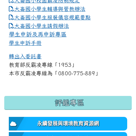
大崙國小校園霸凌防制規定
大崙國小學生輔導與管教辦法
大崙國小學生服裝儀容規範要點
link to https://www.dles.tyc.edu.tw
大崙國小學生請假辦法
學生申訴及再申訴專區
學生申訴手冊
轉出入委託書
教育部反霸凌專線「1953」
本市反霸凌專線為「0800-775-889」
:::
評鑑專區
永續發展與環境教育資源網