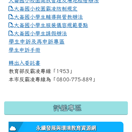
大崙國小校園開放管理及場地租借辦法
大崙國小校園霸凌防制規定
大崙國小學生輔導與管教辦法
大崙國小學生服裝儀容規範要點
link to https://www.dles.tyc.edu.tw
大崙國小學生請假辦法
學生申訴及再申訴專區
學生申訴手冊
轉出入委託書
教育部反霸凌專線「1953」
本市反霸凌專線為「0800-775-889」
:::
評鑑專區
永續發展與環境教育資源網