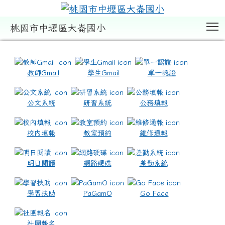
T
桃園市中壢區大崙國小
:::
教師Gmail
學生Gmail
單一認證
公文系統
研習系統
公務填報
校內填報
教室預約
維修通報
明日閱讀
網路硬碟
差勤系統
學習扶助
PaGamO
Go Face
社團報名