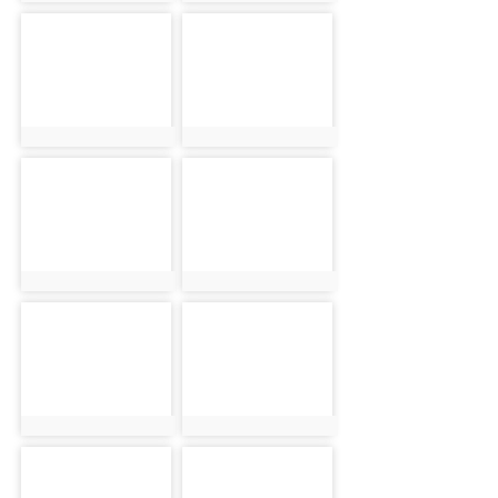
photo-2418
photo-2429
photo:2418
photo:2429
photo-2430
photo-2431
photo:2430
photo:2431
photo-2432
photo-2433
photo:2432
photo:2433
photo-2434
photo-2435