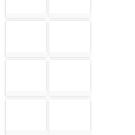
photo:2404
photo:2405
photo-2407
photo-2408
photo:2407
photo:2408
photo-2409
photo-2410
photo:2409
photo:2410
photo-2415
photo-2416
photo:2415
photo:2416