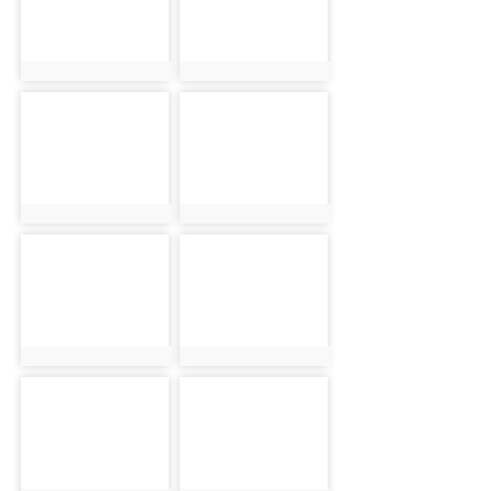
photo:2434
photo:2435
photo-2436
photo-2437
photo:2436
photo:2437
photo-2438
photo-2439
photo:2438
photo:2439
photo-2440
photo-2441