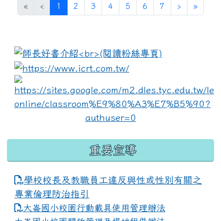
(current)
«
‹
1
2
3
4
5
6
7
›
»
:::
link to https://www.i
lin
重要宣導
學校校長及教職員工違反與性或性別有關之
專業倫理防治指引
大崙國小校園行動載具使用管理辦法