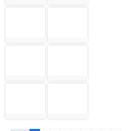
photo:2440
photo:2441
photo-2442
photo-2443
photo:2442
photo:2443
photo-2444
photo-2445
photo:2444
photo:2445
photo-2446
photo-2447
photo:2446
photo:2447