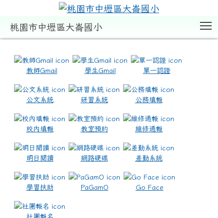
T
桃園市中壢區大崙國小
:::
教師Gmail
學生Gmail
單一認證
公文系統
研習系統
公務填報
校內填報
教室預約
維修通報
明日閱讀
網路硬碟
差勤系統
學習扶助
PaGamO
Go Face
社團報名