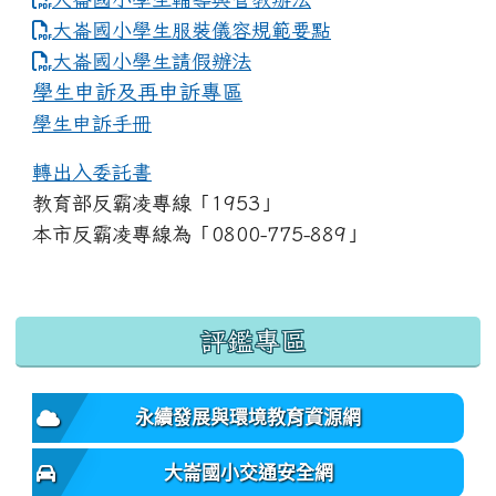
大崙國小學生服裝儀容規範要點
link to https://www.dles.tyc.edu.tw
大崙國小學生請假辦法
學生申訴及再申訴專區
學生申訴手冊
轉出入委託書
教育部反霸凌專線「1953」
本市反霸凌專線為「0800-775-889」
:::
評鑑專區
永續發展與環境教育資源網
大崙國小交通安全網