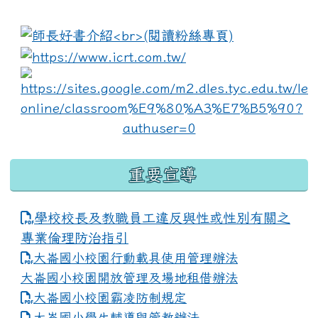
:::
link to https://www.i
lin
重要宣導
學校校長及教職員工違反與性或性別有關之
專業倫理防治指引
大崙國小校園行動載具使用管理辦法
大崙國小校園開放管理及場地租借辦法
大崙國小校園霸凌防制規定
大崙國小學生輔導與管教辦法