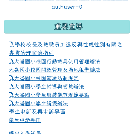
重要宣導
學校校長及教職員工違反與性或性別有關之
專業倫理防治指引
大崙國小校園行動載具使用管理辦法
大崙國小校園開放管理及場地租借辦法
大崙國小校園霸凌防制規定
大崙國小學生輔導與管教辦法
大崙國小學生服裝儀容規範要點
link to https://www.dles.tyc.edu.tw
大崙國小學生請假辦法
學生申訴及再申訴專區
學生申訴手冊
轉出入委託書