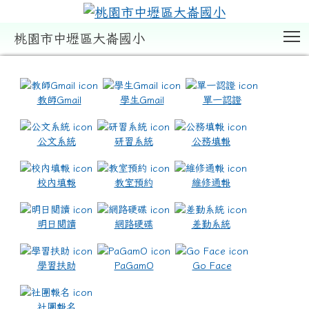
T
桃園市中壢區大崙國小
:::
教師Gmail
學生Gmail
單一認證
公文系統
研習系統
公務填報
校內填報
教室預約
維修通報
明日閱讀
網路硬碟
差勤系統
學習扶助
PaGamO
Go Face
社團報名