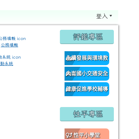
登入
:::
評鑑專區
公務填報
永續發展與環境教
差勤系統
育資源網
大崙國小交通安全
/classroom%E9%80%A3%E7%B5%90?authuser=0 \ titl
網
健康促進學校輔導
訪視平台
性平專區
性平小學堂