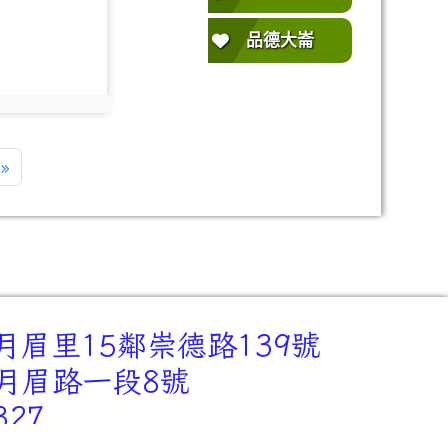
oto-1308
品德大崙
oto:1308
»
月眉里15鄰崇德路139號
里月眉路一段8號
327