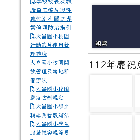
學校校長及教
職員工違反與性
或性別有關之專
業倫理防治指引
大崙國小校園
頒獎
行動載具使用管
理辦法
大崙國小校園開
112年慶
放管理及場地租
借辦法
photo-1279
p
大崙國小校園
霸凌防制規定
大崙國小學生
photo:1279
p
輔導與管教辦法
photo-1284
p
大崙國小學生
服裝儀容規範要