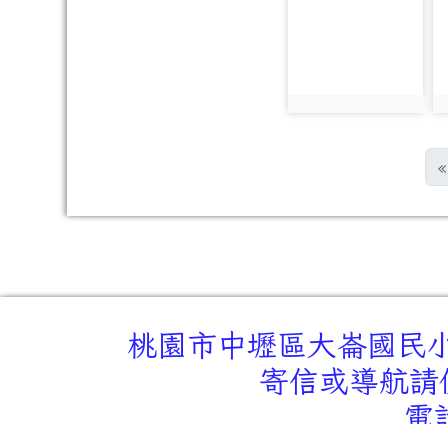
photo-1304
p
photo:1304
p
«
桃園市中壢區大崙國民小學
寄信或導航請使
電話