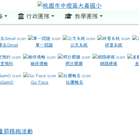
崙
行政團隊
教學團隊
:::
學生Gmail
單一認證
公文系統
研習系統
教室預約
維修通報
明日閱讀
網路硬碟
.com.tw/ \ title=https://www.icrt.com.tw/
.google.com/m2.dles.tyc.edu.tw/learning-online
aGamO
Go Face
社團報名
兒童節路跑活動