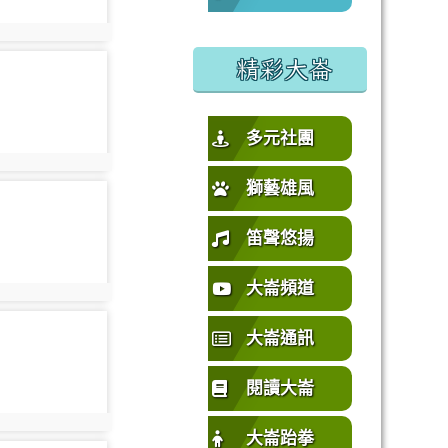
%E5%9C%92%E5%B8%82%E4%B8%AD%E5%A3%A2%E5%
或活動要點
oto:1288
精彩大崙
oto-1293
多元社團
oto:1293
獅藝雄風
oto-1298
笛聲悠揚
大崙頻道
oto:1298
oto-1303
大崙通訊
閱讀大崙
oto:1303
大崙跆拳