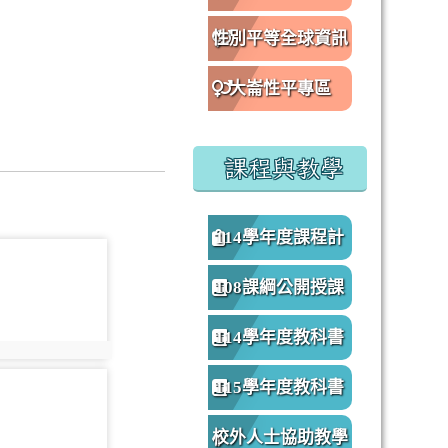
性別平等全球資訊
網
大崙性平專區
課程與教學
114學年度課程計
oto-1283
畫
108課綱公開授課
專區
114學年度教科書
oto:1283
版本
oto-1288
115學年度教科書
版本
校外人士協助教學