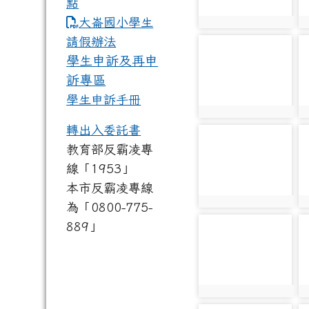
點
link to https://www.dles.tyc.
大崙國小學生
photo:1284
p
請假辦法
photo-1289
p
學生申訴及再申
訴專區
學生申訴手冊
photo:1289
p
轉出入委託書
photo-1294
p
教育部反霸凌專
線「1953」
本市反霸凌專線
photo:1294
p
為「0800-775-
889」
photo-1299
p
photo:1299
p