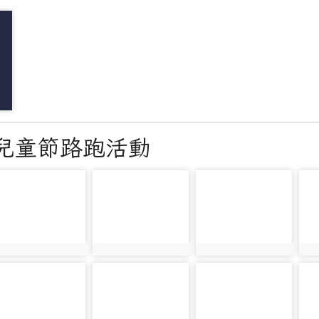
祝兒童節路跑活動
hoto-1280
photo-1281
photo-1282
ph
hoto:1280
photo:1281
photo:1282
ph
hoto-1285
photo-1286
photo-1287
ph