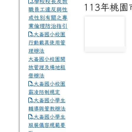
學校校長及教
113年桃
職員工違反與性
或性別有關之專
photo-3237
業倫理防治指引
大崙國小校園
行動載具使用管
理辦法
photo:3237
大崙國小校園開
放管理及場地租
借辦法
大崙國小校園
霸凌防制規定
大崙國小學生
輔導與管教辦法
大崙國小學生
服裝儀容規範要