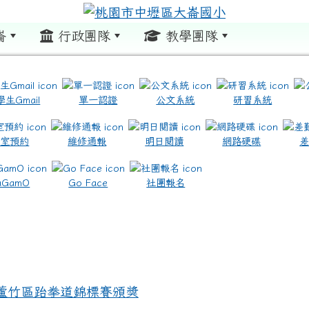
崙
行政團隊
教學團隊
:::
學生Gmail
單一認證
公文系統
研習系統
教室預約
維修通報
明日閱讀
網路硬碟
.com.tw/ \ title=https://www.icrt.com.tw/
.google.com/m2.dles.tyc.edu.tw/learning-online
aGamO
Go Face
社團報名
市蘆竹區跆拳道錦標賽頒獎