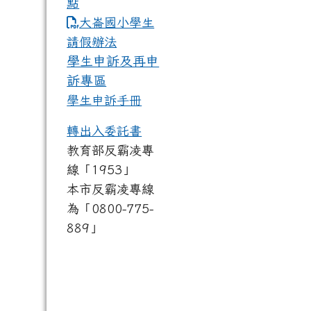
點
link to https://www.dles.tyc.
大崙國小學生
請假辦法
學生申訴及再申
訴專區
學生申訴手冊
轉出入委託書
教育部反霸凌專
線「1953」
本市反霸凌專線
為「0800-775-
889」