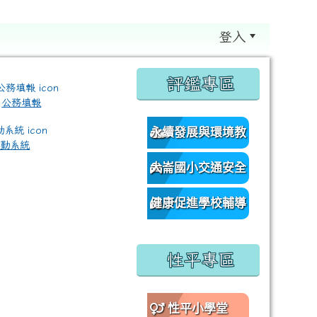
登入
:::
評鑑專區
公務填報
永續發展與環境教
差勤系統
育資源網
大崙國小交通安全
/classroom%E9%80%A3%E7%B5%90?authuser=0 \ titl
網
健康促進學校輔導
訪視平台
性平專區
性平小學堂