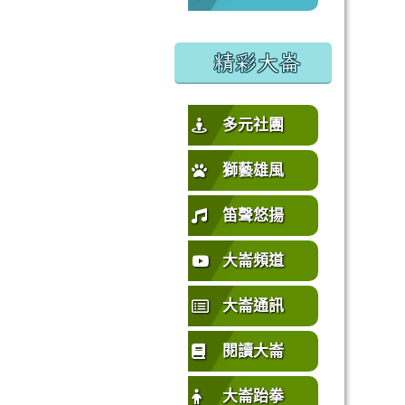
%E5%9C%92%E5%B8%82%E4%B8%AD%E5%A3%A2%E5%
或活動要點
精彩大崙
多元社團
獅藝雄風
笛聲悠揚
大崙頻道
大崙通訊
閱讀大崙
大崙跆拳