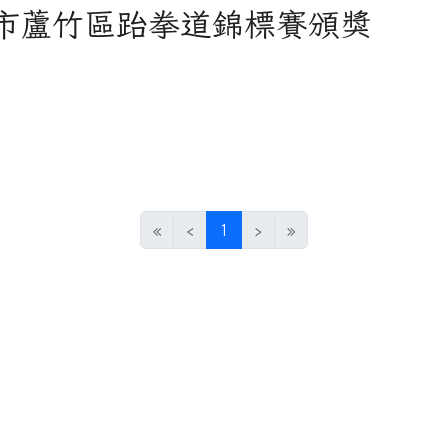
園市蘆竹區跆拳道錦標賽頒獎
(current)
«
‹
1
›
»