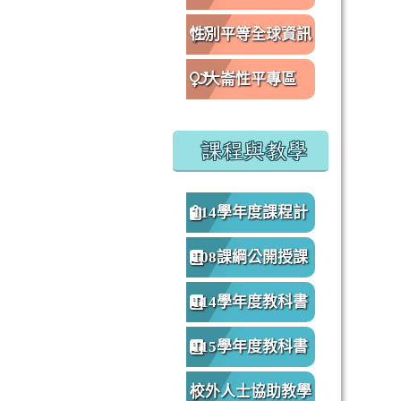
性別平等全球資訊
網
大崙性平專區
課程與教學
114學年度課程計
畫
108課綱公開授課
專區
114學年度教科書
版本
115學年度教科書
版本
校外人士協助教學