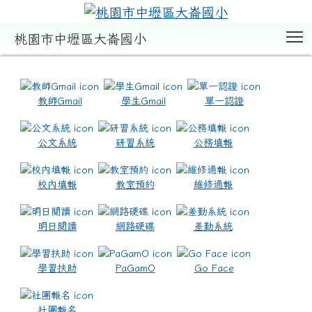
T
桃園市中壢區大崙國小
:::
教師Gmail
學生Gmail
單一認證
公文系統
研習系統
公務填報
校內填報
教室預約
維修通報
明日閱讀
網路硬碟
差勤系統
學習扶助
PaGamO
Go Face
社團報名