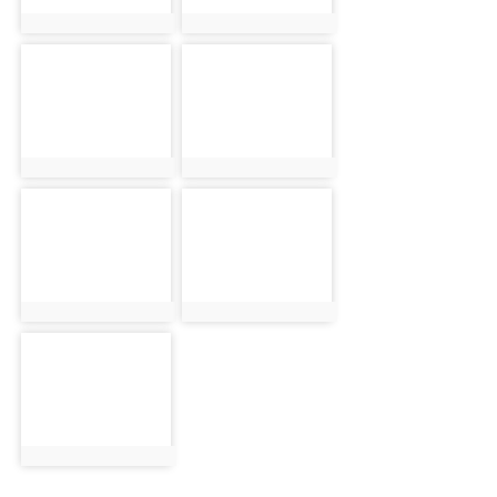
photo:4202
photo:4203
photo-4204
photo-4205
photo:4204
photo:4205
photo-4206
photo-4207
photo:4206
photo:4207
photo-4208
photo:4208