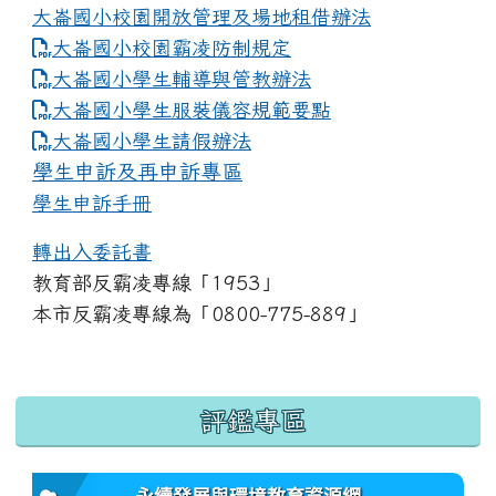
大崙國小校園開放管理及場地租借辦法
大崙國小校園霸凌防制規定
大崙國小學生輔導與管教辦法
大崙國小學生服裝儀容規範要點
link to https://www.dles.tyc.edu.tw
大崙國小學生請假辦法
學生申訴及再申訴專區
學生申訴手冊
轉出入委託書
教育部反霸凌專線「1953」
本市反霸凌專線為「0800-775-889」
:::
評鑑專區