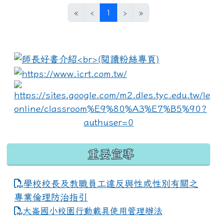
(current)
«
‹
1
›
»
:::
link to https://www.i
lin
重要宣導
學校校長及教職員工違反與性或性別有關之
專業倫理防治指引
大崙國小校園行動載具使用管理辦法